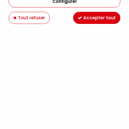
Configurer
Tout refuser
Accepter tout
PÉBÉO
ACRYLIC MARKER PEBEO POINTE RONDE
0.7MM ARGENT PRECIEUX
4,79 €