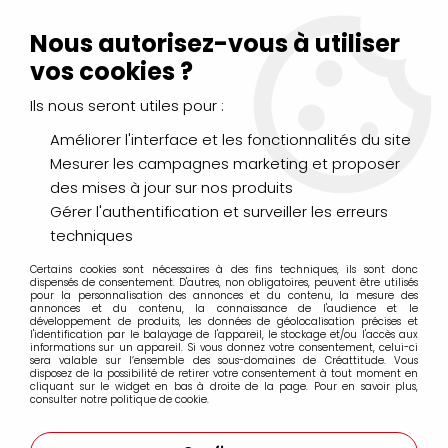
Livraison Mondial Relay offerte à partir de 99€ d'achats
(France, Belgique et Luxembourg)
Nous autorisez-vous à utiliser
Service client
Le Mans
02 43 43 95 56
ou par
mail
vos cookies ?
Ils nous seront utiles pour :
0
Améliorer l'interface et les fonctionnalités du site
Mesurer les campagnes marketing et proposer
Accueil
>
DESSIN & ARTS GRAPHIQUES
>
Marqueurs Acrylique
>
des mises à jour sur nos produits
Acrylic Marker Pébéo
>
Acrylic Marker Pébéo 0.7mm
Gérer l'authentification et surveiller les erreurs
techniques
Acrylic Marker Pébéo 0.7mm
Certains cookies sont nécessaires à des fins techniques, ils sont donc
dispensés de consentement. D'autres, non obligatoires, peuvent être utilisés
pour la personnalisation des annonces et du contenu, la mesure des
annonces et du contenu, la connaissance de l'audience et le
développement de produits, les données de géolocalisation précises et
l'identification par le balayage de l'appareil, le stockage et/ou l'accès aux
informations sur un appareil. Si vous donnez votre consentement, celui-ci
FILTRER
sera valable sur l’ensemble des sous-domaines de Créattitude. Vous
disposez de la possibilité de retirer votre consentement à tout moment en
cliquant sur le widget en bas à droite de la page. Pour en savoir plus,
consulter notre politique de cookie.
10 articles sur
10