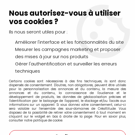
Livraison Mondial Relay offerte à partir de 99€ d'achats
(France, Belgique et Luxembourg)
Nous autorisez-vous à utiliser
Service client
Le Mans
02 43 43 95 56
ou par
mail
vos cookies ?
Ils nous seront utiles pour :
0
Améliorer l'interface et les fonctionnalités du site
Mesurer les campagnes marketing et proposer
Accueil
>
DESSIN & ARTS GRAPHIQUES
>
Marqueurs Acrylique
>
des mises à jour sur nos produits
Acrylic Marker Pébéo
>
Acrylic Marker Pébéo 0.7mm
>
ACRYLIC
MARKER PEBEO POINTE RONDE 0.7MM VERT
Gérer l'authentification et surveiller les erreurs
techniques
Certains cookies sont nécessaires à des fins techniques, ils sont donc
dispensés de consentement. D'autres, non obligatoires, peuvent être utilisés
pour la personnalisation des annonces et du contenu, la mesure des
annonces et du contenu, la connaissance de l'audience et le
développement de produits, les données de géolocalisation précises et
l'identification par le balayage de l'appareil, le stockage et/ou l'accès aux
informations sur un appareil. Si vous donnez votre consentement, celui-ci
sera valable sur l’ensemble des sous-domaines de Créattitude. Vous
disposez de la possibilité de retirer votre consentement à tout moment en
cliquant sur le widget en bas à droite de la page. Pour en savoir plus,
consulter notre politique de cookie.