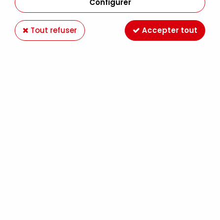
Configurer
5 articles sur
5
Tout refuser
Accepter tout
FABER CASTELL
FEUTRE PITT ARTIST PEN SUPERFIN BLACK
S(0.3)199
2,99 €