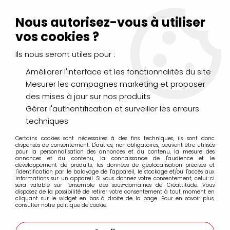
Livraison Mondial Relay offerte à partir de 99€ d'achats
(France, Belgique et Luxembourg)
Nous autorisez-vous à utiliser
Service client
Le Mans
02 43 43 95 56
ou par
mail
vos cookies ?
Ils nous seront utiles pour :
0
Améliorer l'interface et les fonctionnalités du site
Mesurer les campagnes marketing et proposer
Accueil
>
DESSIN & ARTS GRAPHIQUES
>
Feutres
>
des mises à jour sur nos produits
Feutres encre de chine FABER CASTELL
>
PITT Artist Pen Extrafin (XS) et Superfin (S) Faber Castell
Gérer l'authentification et surveiller les erreurs
techniques
PITT Artist Pen Extrafin (XS) et Superfin (S)
Certains cookies sont nécessaires à des fins techniques, ils sont donc
Faber Castell
dispensés de consentement. D'autres, non obligatoires, peuvent être utilisés
pour la personnalisation des annonces et du contenu, la mesure des
annonces et du contenu, la connaissance de l'audience et le
développement de produits, les données de géolocalisation précises et
l'identification par le balayage de l'appareil, le stockage et/ou l'accès aux
informations sur un appareil. Si vous donnez votre consentement, celui-ci
sera valable sur l’ensemble des sous-domaines de Créattitude. Vous
disposez de la possibilité de retirer votre consentement à tout moment en
cliquant sur le widget en bas à droite de la page. Pour en savoir plus,
FILTRER
consulter notre politique de cookie.