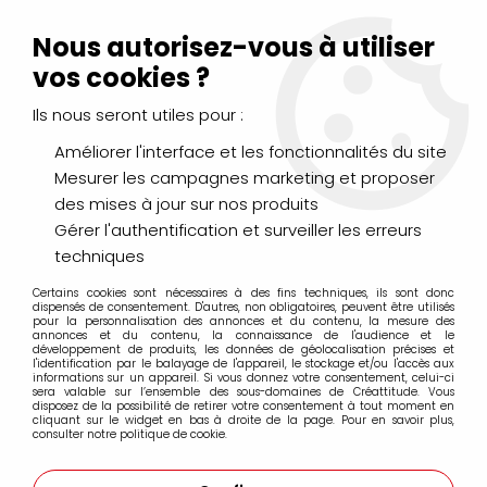
Livraison Mondial Relay offerte à partir de 99€ d'achats
(France, Belgique et Luxembourg)
Nous autorisez-vous à utiliser
Service client
Le Mans
02 43 43 95 56
ou par
mail
vos cookies ?
Ils nous seront utiles pour :
0
Améliorer l'interface et les fonctionnalités du site
Mesurer les campagnes marketing et proposer
Accueil
>
DESSIN & ARTS GRAPHIQUES
>
Feutres
>
des mises à jour sur nos produits
Pigment Brush Pen Staedtler
Gérer l'authentification et surveiller les erreurs
techniques
Certains cookies sont nécessaires à des fins techniques, ils sont donc
dispensés de consentement. D'autres, non obligatoires, peuvent être utilisés
pour la personnalisation des annonces et du contenu, la mesure des
annonces et du contenu, la connaissance de l'audience et le
développement de produits, les données de géolocalisation précises et
l'identification par le balayage de l'appareil, le stockage et/ou l'accès aux
informations sur un appareil. Si vous donnez votre consentement, celui-ci
sera valable sur l’ensemble des sous-domaines de Créattitude. Vous
disposez de la possibilité de retirer votre consentement à tout moment en
cliquant sur le widget en bas à droite de la page. Pour en savoir plus,
consulter notre politique de cookie.