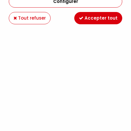
Configurer
Tout refuser
Accepter tout
Pigment Brush Pen
Staedtler
2,99 €
Dès
TTC
Pigment Brush Pen 371
pour tracés souples et
encre pigmentée