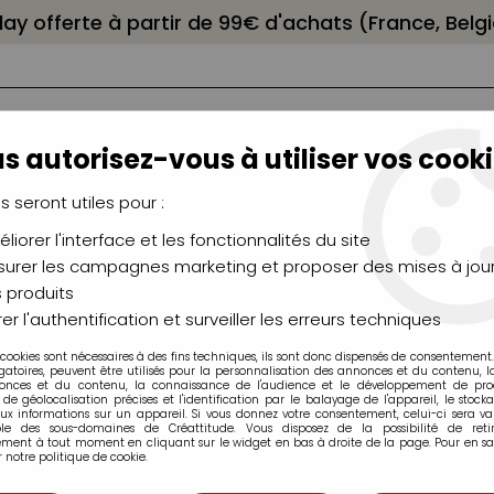
elay offerte à partir de 99€ d'achats (France, Bel
s autorisez-vous à utiliser vos cooki
us seront utiles pour :
liorer l'interface et les fonctionnalités du site
NCEAUX
CHÂSSIS
AÉROGRAPHIE
MODELAG
UTEAUX
CHEVALETS
MODÉLISME
MOULAG
urer les campagnes marketing et proposer des mises à jour
 produits
cre de chine FABER CASTELL
>
PITT Artist Pen Brush Faber Castel
er l'authentification et surveiller les erreurs techniques
 cookies sont nécessaires à des fins techniques, ils sont donc dispensés de consentement. 
ITT Artist Pen Brush Faber Caste
gatoires, peuvent être utilisés pour la personnalisation des annonces et du contenu, 
onces et du contenu, la connaissance de l'audience et le développement de produ
de géolocalisation précises et l'identification par le balayage de l'appareil, le stock
aux informations sur un appareil. Si vous donnez votre consentement, celui-ci sera va
ble des sous-domaines de Créattitude. Vous disposez de la possibilité de retir
ment à tout moment en cliquant sur le widget en bas à droite de la page. Pour en sav
 notre politique de cookie.