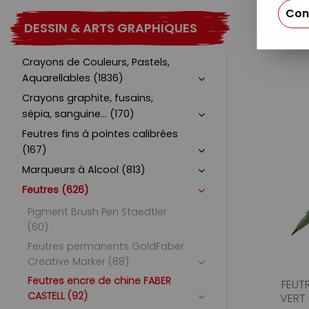
Con
DESSIN & ARTS GRAPHIQUES
Crayons de Couleurs, Pastels,
Aquarellables (1836)
Crayons graphite, fusains,
sépia, sanguine... (170)
Feutres fins à pointes calibrées
(167)
Marqueurs à Alcool (813)
Feutres (626)
Pigment Brush Pen Staedtler
(60)
Feutres permanents GoldFaber
Creative Marker (88)
Feutres encre de chine FABER
FEUTR
CASTELL (92)
VERT