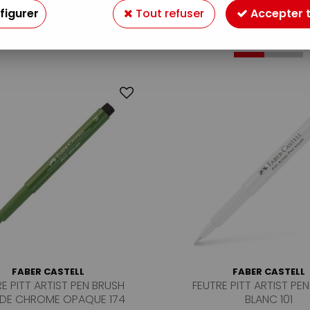
figurer
Tout refuser
Accepter 
27 articles sur
6
FABER CASTELL
FABER CASTELL
E PITT ARTIST PEN BRUSH
FEUTRE PITT ARTIST PE
 DE CHROME OPAQUE 174
BLANC 101