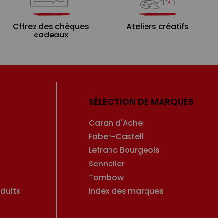
Offrez des chèques
Ateliers créatifs
cadeaux
SÉLECTION DE MARQUES
Caran d'Ache
Faber-Castell
Lefranc Bourgeois
Sennelier
Tombow
duits
Index des marques