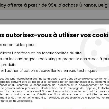
elay offerte à partir de 99€ d'achats (France, Bel
s autorisez-vous à utiliser vos cooki
us seront utiles pour :
liorer l'interface et les fonctionnalités du site
NCEAUX
CHÂSSIS
AÉROGRAPHIE
MODELAG
UTEAUX
CHEVALETS
MODÉLISME
MOULAG
urer les campagnes marketing et proposer des mises à jour
 produits
t Artist Pen Dual Markers
er l'authentification et surveiller les erreurs techniques
 cookies sont nécessaires à des fins techniques, ils sont donc dispensés de consentement. 
gatoires, peuvent être utilisés pour la personnalisation des annonces et du contenu, 
Feutres Pitt Ar
onces et du contenu, la connaissance de l'audience et le développement de produ
de géolocalisation précises et l'identification par le balayage de l'appareil, le stock
aux informations sur un appareil. Si vous donnez votre consentement, celui-ci sera va
3,95 €
ble des sous-domaines de Créattitude. Vous disposez de la possibilité de retir
ment à tout moment en cliquant sur le widget en bas à droite de la page. Pour en sav
Dès
TTC
 notre politique de cookie.