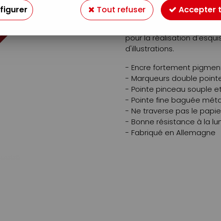
Faber-Castell a réuni tou
figurer
Tout refuser
Accepter 
moderne et facile à utiliser 
L'encre de Chine pigmenté
pour la réalisation d'esqu
d'illustrations.
- Encre fortement pigmen
- Marqueurs double point
- Pointe pinceau souple et
- Pointe fine baguée métal
- Ne traverse pas le papie
- Bonne résistance à la lu
- Fabriqué en Allemagne