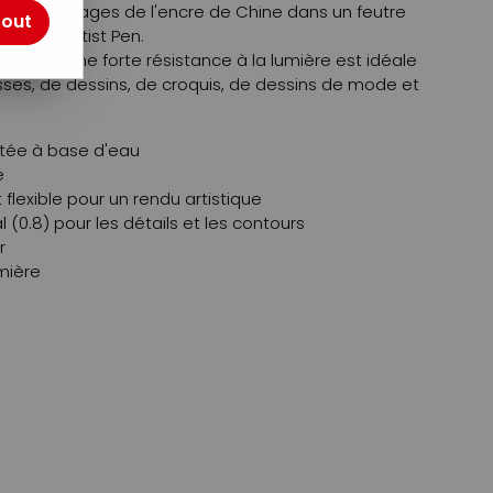
s les avantages de l'encre de Chine dans un feutre
tout
: le Pitt Artist Pen.
e avec une forte résistance à la lumière est idéale
isses, de dessins, de croquis, de dessins de mode et
tée à base d'eau
e
 flexible pour un rendu artistique
 (0.8) pour les détails et les contours
r
mière