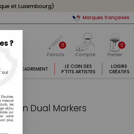
gique et Luxembourg)
Marques françaises
es ?
0
0
Favoris
Compte
Panier
E
LE COIN DES
LOISIRS
ENCADREMENT
E
P'TITS ARTISTES
CRÉATIFS
 sur
D'autres,
la mesure
tist Pen Dual Markers
its, les
age et/ou
lable sur
er votre
oir plus,