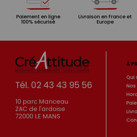
Paiement en ligne
Livraison en France et
100% sécurisé
Europe
À P
Qui
Tél. 02 43 43 95 56
Nos
Hor
10 parc Manceau
Pai
ZAC de l'ardoise
Livr
72000 LE MANS
Con