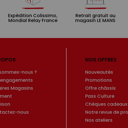
Expédition Colissimo,
Retrait gratuit au
Mondial Relay France
magasin LE MANS
ROPOS
NOS OFFRES
 sommes-nous ?
Nouveautés
 engagements
Promotions
aires Magasins
Offre châssis
ement
Pass Culture
aison
Chèques cadeaux
tactez-nous
Notre revue de pro
Nos ateliers