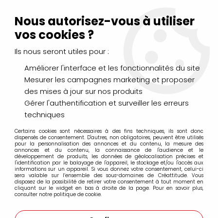
Livraison Mondial Relay offerte à partir de 99€ d'achats
(France, Belgique et Luxembourg)
Nous autorisez-vous à utiliser
Service client
Le Mans
02 43 43 95 56
ou par
mail
vos cookies ?
Ils nous seront utiles pour :
0
Améliorer l'interface et les fonctionnalités du site
Mesurer les campagnes marketing et proposer
Accueil
>
DESSIN & ARTS GRAPHIQUES
>
des mises à jour sur nos produits
Crayons de Couleurs, Pastels, Aquarellables
>
Crayons Polychromos Faber Castell
>
Boites et coffrets
Gérer l'authentification et surveiller les erreurs
techniques
Boites et coffrets
Certains cookies sont nécessaires à des fins techniques, ils sont donc
dispensés de consentement. D'autres, non obligatoires, peuvent être utilisés
pour la personnalisation des annonces et du contenu, la mesure des
annonces et du contenu, la connaissance de l'audience et le
développement de produits, les données de géolocalisation précises et
l'identification par le balayage de l'appareil, le stockage et/ou l'accès aux
informations sur un appareil. Si vous donnez votre consentement, celui-ci
sera valable sur l’ensemble des sous-domaines de Créattitude. Vous
FILTRER
disposez de la possibilité de retirer votre consentement à tout moment en
cliquant sur le widget en bas à droite de la page. Pour en savoir plus,
consulter notre politique de cookie.
12 articles sur
12