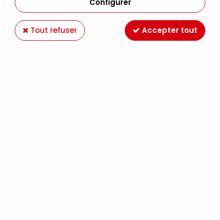
Configurer
Tout refuser
Accepter tout
NOUVEAU
-19 %
FABER CASTELL
BOITE 20 CRAYONS POLYCHROMOS FABER
CASTELL NOUVELLES COULEURS
33,49 €
41,49 €