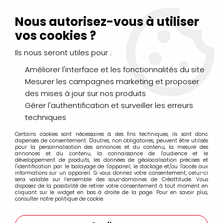
Livraison Mondial Relay offerte à partir de 99€ d'achats
(France, Belgique et Luxembourg)
Nous autorisez-vous à utiliser
Service client
Le Mans
02 43 43 95 56
ou par
mail
vos cookies ?
Ils nous seront utiles pour :
0
Améliorer l'interface et les fonctionnalités du site
Mesurer les campagnes marketing et proposer
Accueil
>
DESSIN & ARTS GRAPHIQUES
>
des mises à jour sur nos produits
Crayons de Couleurs, Pastels, Aquarellables
>
Crayons aquarellables Supracolor Caran d'Ache
Gérer l'authentification et surveiller les erreurs
techniques
Crayons aquarellables Supracolor Caran
Certains cookies sont nécessaires à des fins techniques, ils sont donc
d'Ache
dispensés de consentement. D'autres, non obligatoires, peuvent être utilisés
pour la personnalisation des annonces et du contenu, la mesure des
annonces et du contenu, la connaissance de l'audience et le
développement de produits, les données de géolocalisation précises et
l'identification par le balayage de l'appareil, le stockage et/ou l'accès aux
informations sur un appareil. Si vous donnez votre consentement, celui-ci
sera valable sur l’ensemble des sous-domaines de Créattitude. Vous
disposez de la possibilité de retirer votre consentement à tout moment en
cliquant sur le widget en bas à droite de la page. Pour en savoir plus,
consulter notre politique de cookie.
CRAYONS SUPRACOLOR À L'UNITÉ