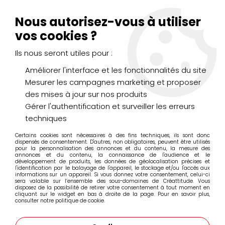
Livraison Mondial Relay offerte à partir de 99€ d'achats
(France, Belgique et Luxembourg)
Nous autorisez-vous à utiliser
Service client
Le Mans
02 43 43 95 56
ou par
mail
vos cookies ?
Ils nous seront utiles pour :
0
Améliorer l'interface et les fonctionnalités du site
Mesurer les campagnes marketing et proposer
Accueil
>
DESSIN & ARTS GRAPHIQUES
>
des mises à jour sur nos produits
Crayons de Couleurs, Pastels, Aquarellables
>
Crayons Lightfast Derwent
Gérer l'authentification et surveiller les erreurs
techniques
Certains cookies sont nécessaires à des fins techniques, ils sont donc
dispensés de consentement. D'autres, non obligatoires, peuvent être utilisés
pour la personnalisation des annonces et du contenu, la mesure des
annonces et du contenu, la connaissance de l'audience et le
développement de produits, les données de géolocalisation précises et
l'identification par le balayage de l'appareil, le stockage et/ou l'accès aux
informations sur un appareil. Si vous donnez votre consentement, celui-ci
sera valable sur l’ensemble des sous-domaines de Créattitude. Vous
disposez de la possibilité de retirer votre consentement à tout moment en
cliquant sur le widget en bas à droite de la page. Pour en savoir plus,
consulter notre politique de cookie.