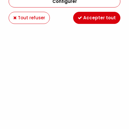
Configurer
Tout refuser
Accepter tout
Crayons Lightfast Derwent
3,69 €
Dès
TTC
Crayon Lightfast
Derwent pour dessin
couleur à base d’huile
Le crayon Lightfast Derwent associe une mine à