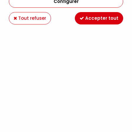
Configurer
Tout refuser
Accepter tout
CRAYONS DERWENT
DRAWING
2,79 €
Dès
TTC
Crayon Drawing
Derwent pour textures
naturelles et traits