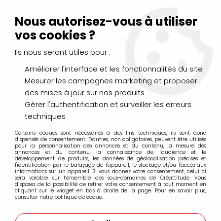
Livraison Mondial Relay offerte à partir de 99€ d'achats
(France, Belgique et Luxembourg)
Nous autorisez-vous à utiliser
Service client
Le Mans
02 43 43 95 56
ou par
mail
vos cookies ?
Ils nous seront utiles pour :
0
Améliorer l'interface et les fonctionnalités du site
Mesurer les campagnes marketing et proposer
Accueil
>
DESSIN & ARTS GRAPHIQUES
>
des mises à jour sur nos produits
Crayons de Couleurs, Pastels, Aquarellables
>
CRAYONS DERWENT DRAWING
Gérer l'authentification et surveiller les erreurs
techniques
Certains cookies sont nécessaires à des fins techniques, ils sont donc
dispensés de consentement. D'autres, non obligatoires, peuvent être utilisés
pour la personnalisation des annonces et du contenu, la mesure des
annonces et du contenu, la connaissance de l'audience et le
développement de produits, les données de géolocalisation précises et
l'identification par le balayage de l'appareil, le stockage et/ou l'accès aux
informations sur un appareil. Si vous donnez votre consentement, celui-ci
sera valable sur l’ensemble des sous-domaines de Créattitude. Vous
disposez de la possibilité de retirer votre consentement à tout moment en
cliquant sur le widget en bas à droite de la page. Pour en savoir plus,
consulter notre politique de cookie.