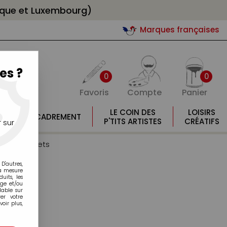
gique et Luxembourg)
Marques françaises
es ?
0
0
Favoris
Compte
Panier
E
LE COIN DES
LOISIRS
ENCADREMENT
E
P'TITS ARTISTES
CRÉATIFS
 sur
es et coffrets
D'autres,
la mesure
its, les
age et/ou
lable sur
er votre
oir plus,