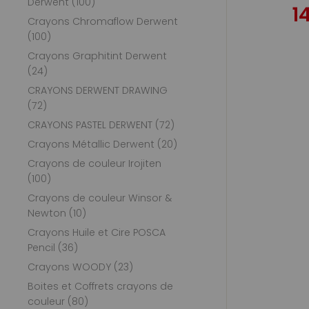
Derwent (100)
1
Crayons Chromaflow Derwent
(100)
Crayons Graphitint Derwent
(24)
CRAYONS DERWENT DRAWING
(72)
CRAYONS PASTEL DERWENT (72)
Crayons Métallic Derwent (20)
Crayons de couleur Irojiten
(100)
Crayons de couleur Winsor &
Newton (10)
Crayons Huile et Cire POSCA
Pencil (36)
Crayons WOODY (23)
Boites et Coffrets crayons de
couleur (80)