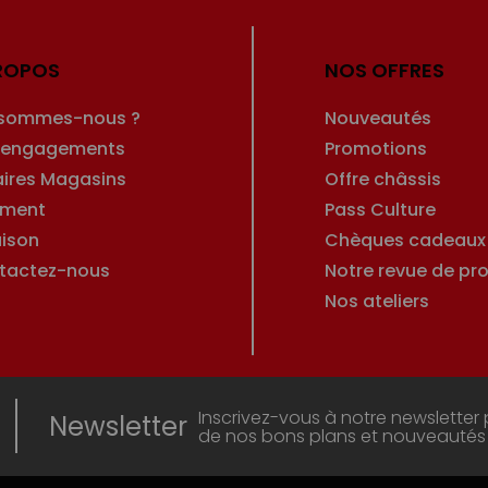
ROPOS
NOS OFFRES
 sommes-nous ?
Nouveautés
 engagements
Promotions
aires Magasins
Offre châssis
ement
Pass Culture
aison
Chèques cadeaux
tactez-nous
Notre revue de pro
Nos ateliers
Inscrivez-vous à notre newsletter 
Newsletter
de nos bons plans et nouveautés