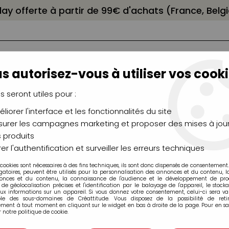
elay offerte à partir de 99€ d'achats (France, Bel
s autorisez-vous à utiliser vos cooki
us seront utiles pour :
liorer l'interface et les fonctionnalités du site
NCEAUX
CHÂSSIS
AÉROGRAPHIE
MODELAG
UTEAUX
CHEVALETS
MODÉLISME
MOULAG
urer les campagnes marketing et proposer des mises à jour
 produits
 Pastels, Aquarellables
>
Crayons Pastel Caran d'Ache
>
Boit
er l'authentification et surveiller les erreurs techniques
 cookies sont nécessaires à des fins techniques, ils sont donc dispensés de consentement. 
Boites et coffrets
gatoires, peuvent être utilisés pour la personnalisation des annonces et du contenu, 
onces et du contenu, la connaissance de l'audience et le développement de produ
de géolocalisation précises et l'identification par le balayage de l'appareil, le stock
aux informations sur un appareil. Si vous donnez votre consentement, celui-ci sera va
ble des sous-domaines de Créattitude. Vous disposez de la possibilité de retir
ment à tout moment en cliquant sur le widget en bas à droite de la page. Pour en sav
 notre politique de cookie.