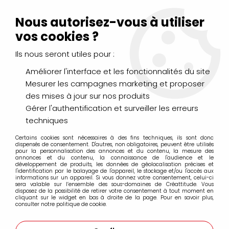
Livraison Mondial Relay offerte à partir de 99€ d'achats
(France, Belgique et Luxembourg)
Nous autorisez-vous à utiliser
Service client
Le Mans
02 43 43 95 56
ou par
mail
vos cookies ?
Ils nous seront utiles pour :
0
Améliorer l'interface et les fonctionnalités du site
Mesurer les campagnes marketing et proposer
Accueil
>
DESSIN & ARTS GRAPHIQUES
>
POSCA
>
Coffrets, sets
des mises à jour sur nos produits
>
Mallette métal
Gérer l'authentification et surveiller les erreurs
techniques
Mallette métal
Certains cookies sont nécessaires à des fins techniques, ils sont donc
dispensés de consentement. D'autres, non obligatoires, peuvent être utilisés
pour la personnalisation des annonces et du contenu, la mesure des
annonces et du contenu, la connaissance de l'audience et le
développement de produits, les données de géolocalisation précises et
l'identification par le balayage de l'appareil, le stockage et/ou l'accès aux
informations sur un appareil. Si vous donnez votre consentement, celui-ci
FILTRER
sera valable sur l’ensemble des sous-domaines de Créattitude. Vous
disposez de la possibilité de retirer votre consentement à tout moment en
cliquant sur le widget en bas à droite de la page. Pour en savoir plus,
consulter notre politique de cookie.
3 articles sur
3