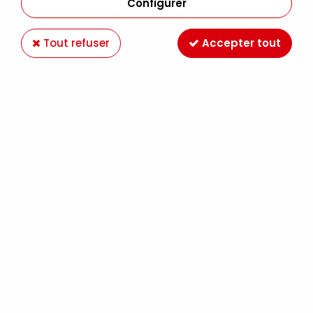
Configurer
Tout refuser
Accepter tout
- 20 €
POSCA
MALLETTE METAL NOIRE 20 POSCA DOODLE
ART
59,90 €
79,90 €