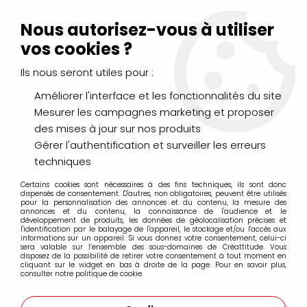
Livraison Mondial Relay offerte à partir de 99€ d'achats
(France, Belgique et Luxembourg)
Nous autorisez-vous à utiliser
Service client
Le Mans
02 43 43 95 56
ou par
mail
vos cookies ?
Ils nous seront utiles pour :
0
Améliorer l'interface et les fonctionnalités du site
Mesurer les campagnes marketing et proposer
Accueil
>
DESSIN & ARTS GRAPHIQUES
>
POSCA
>
des mises à jour sur nos produits
Pointe extra-large 15mm PC-17K
Gérer l'authentification et surveiller les erreurs
techniques
Pointe extra-large 15mm PC-17K
Certains cookies sont nécessaires à des fins techniques, ils sont donc
dispensés de consentement. D'autres, non obligatoires, peuvent être utilisés
pour la personnalisation des annonces et du contenu, la mesure des
annonces et du contenu, la connaissance de l'audience et le
développement de produits, les données de géolocalisation précises et
l'identification par le balayage de l'appareil, le stockage et/ou l'accès aux
informations sur un appareil. Si vous donnez votre consentement, celui-ci
FILTRER
sera valable sur l’ensemble des sous-domaines de Créattitude. Vous
disposez de la possibilité de retirer votre consentement à tout moment en
cliquant sur le widget en bas à droite de la page. Pour en savoir plus,
consulter notre politique de cookie.
10 articles sur
10