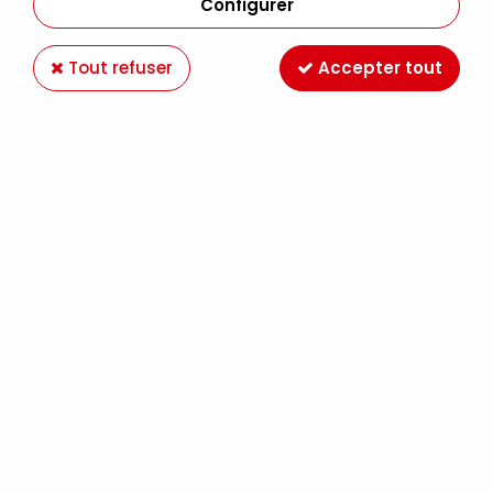
Configurer
Tout refuser
Accepter tout
-25 %
POSCA
POSCA POINTE EXTRA LARGE 15MM OR
10,49 €
13,99 €