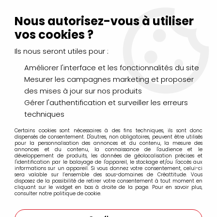
Livraison Mondial Relay offerte à partir de 99€ d'achats
(France, Belgique et Luxembourg)
Nous autorisez-vous à utiliser
Service client
Le Mans
02 43 43 95 56
ou par
mail
vos cookies ?
Ils nous seront utiles pour :
0
Améliorer l'interface et les fonctionnalités du site
Mesurer les campagnes marketing et proposer
Accueil
>
DESSIN & ARTS GRAPHIQUES
>
POSCA
>
des mises à jour sur nos produits
Pointe large biseautée 8mm PC-8K
Gérer l'authentification et surveiller les erreurs
techniques
Pointe large biseautée 8mm PC-8K
Certains cookies sont nécessaires à des fins techniques, ils sont donc
dispensés de consentement. D'autres, non obligatoires, peuvent être utilisés
pour la personnalisation des annonces et du contenu, la mesure des
annonces et du contenu, la connaissance de l'audience et le
développement de produits, les données de géolocalisation précises et
l'identification par le balayage de l'appareil, le stockage et/ou l'accès aux
informations sur un appareil. Si vous donnez votre consentement, celui-ci
FILTRER
sera valable sur l’ensemble des sous-domaines de Créattitude. Vous
disposez de la possibilité de retirer votre consentement à tout moment en
cliquant sur le widget en bas à droite de la page. Pour en savoir plus,
consulter notre politique de cookie.
27 articles sur
35