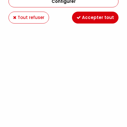
Configurer
Tout refuser
Accepter tout
-25 %
POSCA
POSCA POINTE LARGE BISEAUTEE 8MM
BLANC
5,17 €
6,89 €