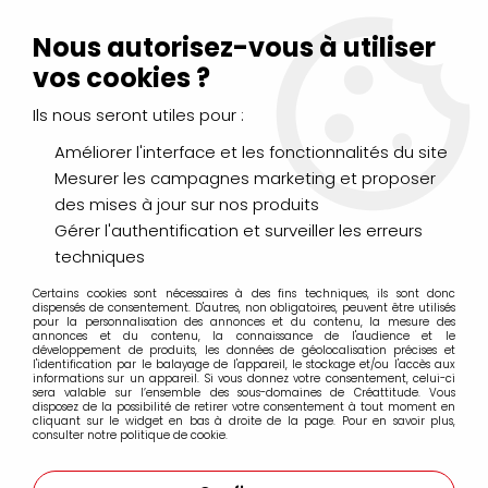
Livraison Mondial Relay offerte à partir de 99€ d'achats
(France, Belgique et Luxembourg)
Nous autorisez-vous à utiliser
Service client
Le Mans
02 43 43 95 56
ou par
mail
vos cookies ?
Ils nous seront utiles pour :
0
Améliorer l'interface et les fonctionnalités du site
Mesurer les campagnes marketing et proposer
Accueil
>
DESSIN & ARTS GRAPHIQUES
>
des mises à jour sur nos produits
Pastels Secs & Pastels Gras
>
Pastels Tendres & à l'Huile Faber Castell
Gérer l'authentification et surveiller les erreurs
techniques
Pastels Tendres & à l'Huile Faber Castell
Certains cookies sont nécessaires à des fins techniques, ils sont donc
dispensés de consentement. D'autres, non obligatoires, peuvent être utilisés
pour la personnalisation des annonces et du contenu, la mesure des
annonces et du contenu, la connaissance de l'audience et le
développement de produits, les données de géolocalisation précises et
l'identification par le balayage de l'appareil, le stockage et/ou l'accès aux
informations sur un appareil. Si vous donnez votre consentement, celui-ci
sera valable sur l’ensemble des sous-domaines de Créattitude. Vous
FILTRER
disposez de la possibilité de retirer votre consentement à tout moment en
cliquant sur le widget en bas à droite de la page. Pour en savoir plus,
consulter notre politique de cookie.
6 articles sur
6