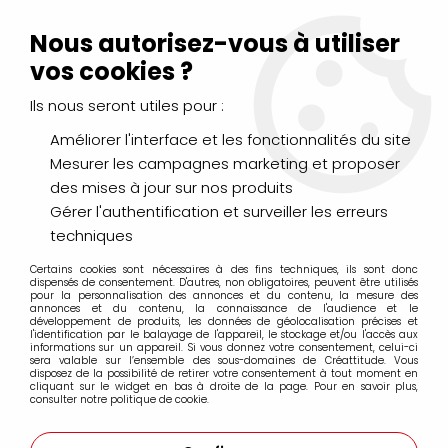
Livraison Mondial Relay offerte à partir de 99€ d'achats
(France, Belgique et Luxembourg)
Nous autorisez-vous à utiliser
Service client
Le Mans
02 43 43 95 56
ou par
mail
vos cookies ?
Ils nous seront utiles pour :
0
Améliorer l'interface et les fonctionnalités du site
Mesurer les campagnes marketing et proposer
Accueil
>
DESSIN & ARTS GRAPHIQUES
>
des mises à jour sur nos produits
Pastels Secs & Pastels Gras
>
Pastels cire et huile NéoArt Caran d'Ache
Gérer l'authentification et surveiller les erreurs
techniques
Pastels cire et huile NéoArt Caran d'Ache
Certains cookies sont nécessaires à des fins techniques, ils sont donc
dispensés de consentement. D'autres, non obligatoires, peuvent être utilisés
pour la personnalisation des annonces et du contenu, la mesure des
annonces et du contenu, la connaissance de l'audience et le
développement de produits, les données de géolocalisation précises et
l'identification par le balayage de l'appareil, le stockage et/ou l'accès aux
informations sur un appareil. Si vous donnez votre consentement, celui-ci
sera valable sur l’ensemble des sous-domaines de Créattitude. Vous
disposez de la possibilité de retirer votre consentement à tout moment en
NÉOART CARAN D'ACHE À L'UNITÉ
cliquant sur le widget en bas à droite de la page. Pour en savoir plus,
consulter notre politique de cookie.