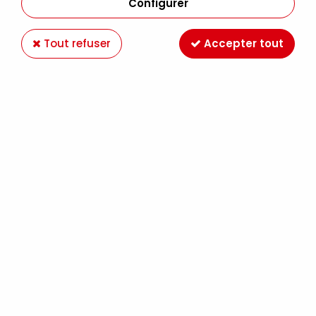
Configurer
Tout refuser
Accepter tout
CANSON
BLOC COLLÉ PETIT CÔTÉ MI-TEINTES® VELVET
430G NUANCES DE GRIS
26,90 €
À partir de