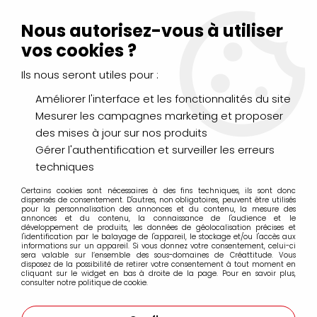
Livraison Mondial Relay offerte à partir de 99€ d'achats
(France, Belgique et Luxembourg)
Nous autorisez-vous à utiliser
Service client
Le Mans
02 43 43 95 56
ou par
mail
vos cookies ?
Ils nous seront utiles pour :
0
Améliorer l'interface et les fonctionnalités du site
Mesurer les campagnes marketing et proposer
Accueil
>
DESSIN & ARTS GRAPHIQUES
>
des mises à jour sur nos produits
Pastels Secs & Pastels Gras
>
Blocs et Papiers
Gérer l'authentification et surveiller les erreurs
techniques
Blocs et Papiers
Certains cookies sont nécessaires à des fins techniques, ils sont donc
dispensés de consentement. D'autres, non obligatoires, peuvent être utilisés
pour la personnalisation des annonces et du contenu, la mesure des
annonces et du contenu, la connaissance de l'audience et le
développement de produits, les données de géolocalisation précises et
l'identification par le balayage de l'appareil, le stockage et/ou l'accès aux
informations sur un appareil. Si vous donnez votre consentement, celui-ci
FILTRER
sera valable sur l’ensemble des sous-domaines de Créattitude. Vous
disposez de la possibilité de retirer votre consentement à tout moment en
cliquant sur le widget en bas à droite de la page. Pour en savoir plus,
consulter notre politique de cookie.
27 articles sur
36