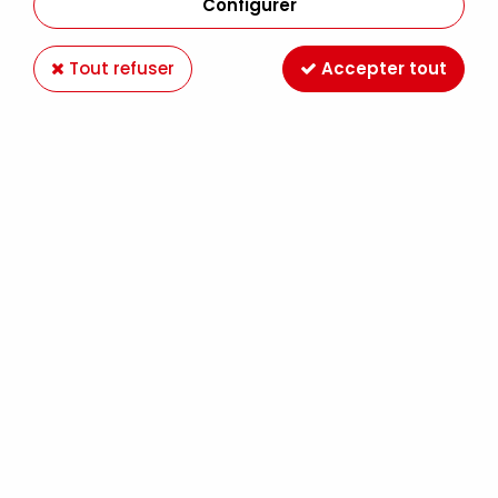
Configurer
Tout refuser
Accepter tout
CLAIREFONTAINE
BLOC COLLÉ ILLUSTRATION MANGA
CLAIREFONTAINE 20F 250g
4,49 €
À partir de