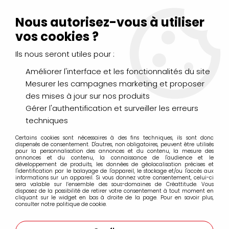
Livraison Mondial Relay offerte à partir de 99€ d'achats
(France, Belgique et Luxembourg)
Nous autorisez-vous à utiliser
Service client
Le Mans
02 43 43 95 56
ou par
mail
vos cookies ?
Ils nous seront utiles pour :
0
Améliorer l'interface et les fonctionnalités du site
Mesurer les campagnes marketing et proposer
Accueil
>
PAPIERS & BLOCS
>
bristol, lavis, layout
des mises à jour sur nos produits
Gérer l'authentification et surveiller les erreurs
bristol, lavis, layout
techniques
Certains cookies sont nécessaires à des fins techniques, ils sont donc
dispensés de consentement. D'autres, non obligatoires, peuvent être utilisés
pour la personnalisation des annonces et du contenu, la mesure des
annonces et du contenu, la connaissance de l'audience et le
développement de produits, les données de géolocalisation précises et
l'identification par le balayage de l'appareil, le stockage et/ou l'accès aux
FILTRER
informations sur un appareil. Si vous donnez votre consentement, celui-ci
sera valable sur l’ensemble des sous-domaines de Créattitude. Vous
disposez de la possibilité de retirer votre consentement à tout moment en
cliquant sur le widget en bas à droite de la page. Pour en savoir plus,
consulter notre politique de cookie.
16 articles sur
16