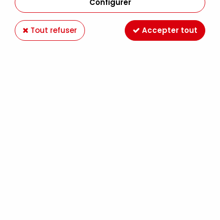
18 articles sur
18
Configurer
Tout refuser
Accepter tout
CLAIREFONTAINE
BLOC ACRYL PAD CLAIREFONTAINE 15F 285G
3,69 €
À partir de