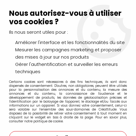
Livraison Mondial Relay offerte à partir de 99€ d'achats
(France, Belgique et Luxembourg)
Nous autorisez-vous à utiliser
Service client
Le Mans
02 43 43 95 56
ou par
mail
vos cookies ?
Ils nous seront utiles pour :
0
Améliorer l'interface et les fonctionnalités du site
Mesurer les campagnes marketing et proposer
Accueil
>
PAPIERS & BLOCS
>
Acrylique & Huile
des mises à jour sur nos produits
Gérer l'authentification et surveiller les erreurs
Acrylique & Huile
techniques
Certains cookies sont nécessaires à des fins techniques, ils sont donc
dispensés de consentement. D'autres, non obligatoires, peuvent être utilisés
pour la personnalisation des annonces et du contenu, la mesure des
Un grand hoix de papiers : pour huile, acrylique.
annonces et du contenu, la connaissance de l'audience et le
développement de produits, les données de géolocalisation précises et
l'identification par le balayage de l'appareil, le stockage et/ou l'accès aux
informations sur un appareil. Si vous donnez votre consentement, celui-ci
sera valable sur l’ensemble des sous-domaines de Créattitude. Vous
FILTRER
disposez de la possibilité de retirer votre consentement à tout moment en
cliquant sur le widget en bas à droite de la page. Pour en savoir plus,
consulter notre politique de cookie.