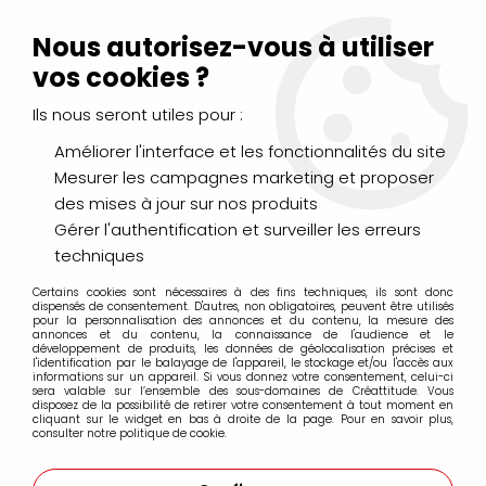
Livraison Mondial Relay offerte à partir de 99€ d'achats
(France, Belgique et Luxembourg)
Nous autorisez-vous à utiliser
Service client
Le Mans
02 43 43 95 56
ou par
mail
vos cookies ?
Ils nous seront utiles pour :
0
Améliorer l'interface et les fonctionnalités du site
Mesurer les campagnes marketing et proposer
Accueil
>
PAPIERS & BLOCS
>
bristol, lavis, layout
>
BLOC
des mises à jour sur nos produits
BRISTOL CLAIREFONTAINE EXTRA-BLANC 20 FEUILLES 205GR
Gérer l'authentification et surveiller les erreurs
techniques
Certains cookies sont nécessaires à des fins techniques, ils sont donc
dispensés de consentement. D'autres, non obligatoires, peuvent être utilisés
pour la personnalisation des annonces et du contenu, la mesure des
annonces et du contenu, la connaissance de l'audience et le
développement de produits, les données de géolocalisation précises et
l'identification par le balayage de l'appareil, le stockage et/ou l'accès aux
informations sur un appareil. Si vous donnez votre consentement, celui-ci
sera valable sur l’ensemble des sous-domaines de Créattitude. Vous
disposez de la possibilité de retirer votre consentement à tout moment en
cliquant sur le widget en bas à droite de la page. Pour en savoir plus,
consulter notre politique de cookie.