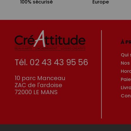
100% sécurisé
Europe
À P
Qui
Tél. 02 43 43 95 56
Nos
Hor
10 parc Manceau
Pai
ZAC de l'ardoise
Livr
72000 LE MANS
Con