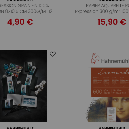
RESSION GRAIN FIN 100%
PAPIER AQUARELLE 
N 8X10.5 CM 300G/M² 12
Expression 300 g/m² 10
FEUILLES
grain fin, 30 feuill
4,90 €
15,90 €
HAHNEMÜHLE
HAHNEMÜHLE