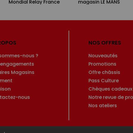
Mondial Relay France
magasin LE MANS
ROPOS
NOS OFFRES
 sommes-nous ?
Nouveautés
 engagements
Promotions
aires Magasins
Offre châssis
ement
Pass Culture
aison
Chèques cadeaux
tactez-nous
Notre revue de pro
Nos ateliers