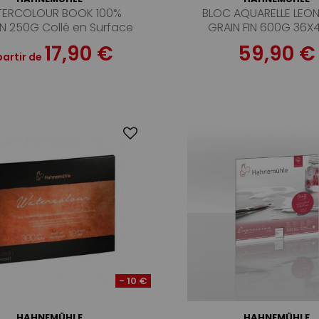
ERCOLOUR BOOK 100%
BLOC AQUARELLE LEO
 250G Collé en Surface
GRAIN FIN 600G 36X4
60 Pages
17,90 €
59,90 €
partir de
- 10 €
HAHNEMÜHLE
HAHNEMÜHLE