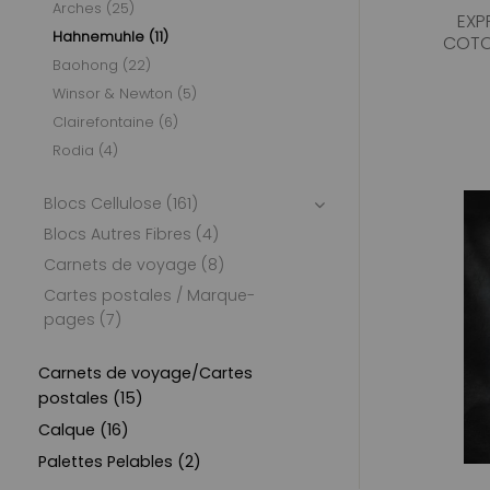
Arches (25)
EXP
Hahnemuhle (11)
COTO
Baohong (22)
Winsor & Newton (5)
Clairefontaine (6)
Rodia (4)
Blocs Cellulose (161)
Blocs Autres Fibres (4)
Carnets de voyage (8)
Cartes postales / Marque-
pages (7)
Carnets de voyage/Cartes
postales (15)
Calque (16)
Palettes Pelables (2)