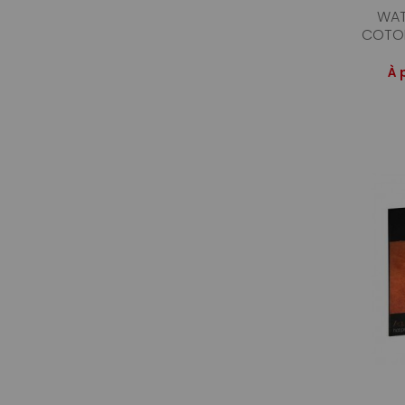
WAT
COTON
À 