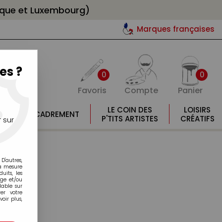
gique et Luxembourg)
Marques françaises
es ?
0
0
Favoris
Compte
Panier
E
LE COIN DES
LOISIRS
ENCADREMENT
E
P'TITS ARTISTES
CRÉATIFS
 sur
D'autres,
la mesure
its, les
age et/ou
lable sur
er votre
oir plus,