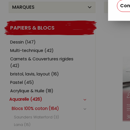
Con
MARQUES
GRAMMAG
PAPIERS & BLOCS
Dessin (147)
Multi-technique (42)
Carnets & Couvertures rigides
(42)
bristol, lavis, layout (16)
Pastel (45)
Acrylique & Huile (18)
Aquarelle (426)
Blocs 100% coton (164)
Saunders Waterford (3)
Lana (15)