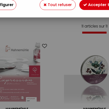
figurer
Tout refuser
Accepter 
E PAPIER
11 articles sur
11
HAHNEMÜHLE
HAHNEMÜHLE