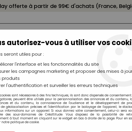
elay offerte à partir de 99€ d'achats (France, Bel
s autorisez-vous à utiliser vos cooki
us seront utiles pour :
liorer l'interface et les fonctionnalités du site
NCEAUX
CHÂSSIS
AÉROGRAPHIE
MODELAG
UTEAUX
CHEVALETS
MODÉLISME
MOULAG
urer les campagnes marketing et proposer des mises à jour
 produits
Hahnemuhle
er l'authentification et surveiller les erreurs techniques
 cookies sont nécessaires à des fins techniques, ils sont donc dispensés de consentement. 
Hahnemuhle
gatoires, peuvent être utilisés pour la personnalisation des annonces et du contenu, 
onces et du contenu, la connaissance de l'audience et le développement de produ
de géolocalisation précises et l'identification par le balayage de l'appareil, le stock
aux informations sur un appareil. Si vous donnez votre consentement, celui-ci sera va
ble des sous-domaines de Créattitude. Vous disposez de la possibilité de retir
ment à tout moment en cliquant sur le widget en bas à droite de la page. Pour en sav
 notre politique de cookie.