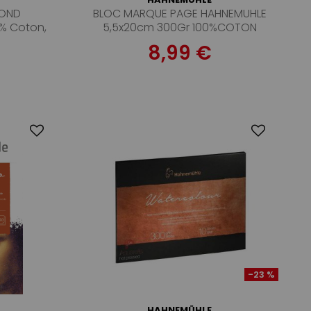
ROND
BLOC MARQUE PAGE HAHNEMUHLE
0% Coton,
5,5x20cm 300Gr 100%COTON
es
15FEUILLES
8,99 €
-23 %
HAHNEMÜHLE