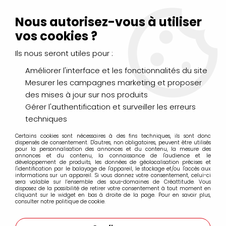
Livraison Mondial Relay offerte à partir de 99€ d'achats
(France, Belgique et Luxembourg)
Nous autorisez-vous à utiliser
Service client
Le Mans
02 43 43 95 56
ou par
mail
vos cookies ?
Ils nous seront utiles pour :
0
Améliorer l'interface et les fonctionnalités du site
Mesurer les campagnes marketing et proposer
Accueil
>
LOISIRS CRÉATIFS
>
Décorations
>
Ardoise
>
MINI
des mises à jour sur nos produits
ARDOISE SUR PINCE
Gérer l'authentification et surveiller les erreurs
techniques
Certains cookies sont nécessaires à des fins techniques, ils sont donc
dispensés de consentement. D'autres, non obligatoires, peuvent être utilisés
pour la personnalisation des annonces et du contenu, la mesure des
annonces et du contenu, la connaissance de l'audience et le
développement de produits, les données de géolocalisation précises et
l'identification par le balayage de l'appareil, le stockage et/ou l'accès aux
informations sur un appareil. Si vous donnez votre consentement, celui-ci
sera valable sur l’ensemble des sous-domaines de Créattitude. Vous
disposez de la possibilité de retirer votre consentement à tout moment en
cliquant sur le widget en bas à droite de la page. Pour en savoir plus,
consulter notre politique de cookie.