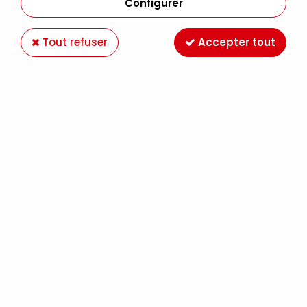
Configurer
Tout refuser
Accepter tout
MINI ARDOISE SUR PINCE
Soyez le premier à donner votre avis !
3
,
70
€
TTC