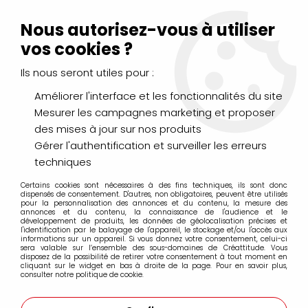
Livraison Mondial Relay offerte à partir de 99€ d'achats
(France, Belgique et Luxembourg)
Nous autorisez-vous à utiliser
Service client
Le Mans
02 43 43 95 56
ou par
mail
vos cookies ?
Ils nous seront utiles pour :
0
Améliorer l'interface et les fonctionnalités du site
Mesurer les campagnes marketing et proposer
Accueil
>
LOISIRS CRÉATIFS
>
Décorations
>
Ardoise
des mises à jour sur nos produits
Gérer l'authentification et surveiller les erreurs
Ardoise
techniques
Certains cookies sont nécessaires à des fins techniques, ils sont donc
dispensés de consentement. D'autres, non obligatoires, peuvent être utilisés
pour la personnalisation des annonces et du contenu, la mesure des
Peinture, stickers, ardoise tableau noir
annonces et du contenu, la connaissance de l'audience et le
développement de produits, les données de géolocalisation précises et
l'identification par le balayage de l'appareil, le stockage et/ou l'accès aux
informations sur un appareil. Si vous donnez votre consentement, celui-ci
sera valable sur l’ensemble des sous-domaines de Créattitude. Vous
FILTRER
disposez de la possibilité de retirer votre consentement à tout moment en
cliquant sur le widget en bas à droite de la page. Pour en savoir plus,
consulter notre politique de cookie.