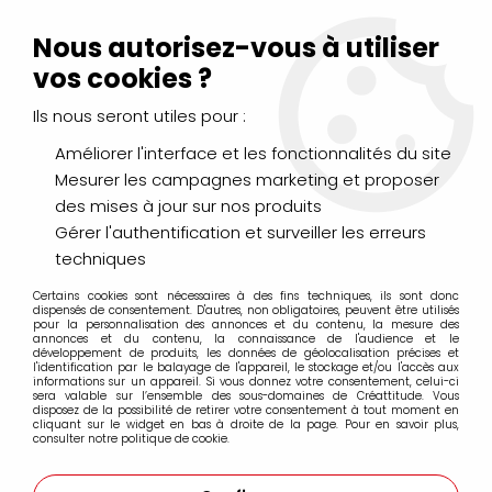
Livraison Mondial Relay offerte à partir de 99€ d'achats
(France, Belgique et Luxembourg)
Nous autorisez-vous à utiliser
Service client
Le Mans
02 43 43 95 56
ou par
mail
vos cookies ?
Ils nous seront utiles pour :
0
Améliorer l'interface et les fonctionnalités du site
Mesurer les campagnes marketing et proposer
Accueil
>
LOISIRS CRÉATIFS
>
Laines et Mercerie créative
>
des mises à jour sur nos produits
Rubans & Cordons
>
RUBAN PAILLETTE 6MM OR
Gérer l'authentification et surveiller les erreurs
techniques
Certains cookies sont nécessaires à des fins techniques, ils sont donc
dispensés de consentement. D'autres, non obligatoires, peuvent être utilisés
pour la personnalisation des annonces et du contenu, la mesure des
annonces et du contenu, la connaissance de l'audience et le
développement de produits, les données de géolocalisation précises et
l'identification par le balayage de l'appareil, le stockage et/ou l'accès aux
informations sur un appareil. Si vous donnez votre consentement, celui-ci
sera valable sur l’ensemble des sous-domaines de Créattitude. Vous
disposez de la possibilité de retirer votre consentement à tout moment en
cliquant sur le widget en bas à droite de la page. Pour en savoir plus,
consulter notre politique de cookie.