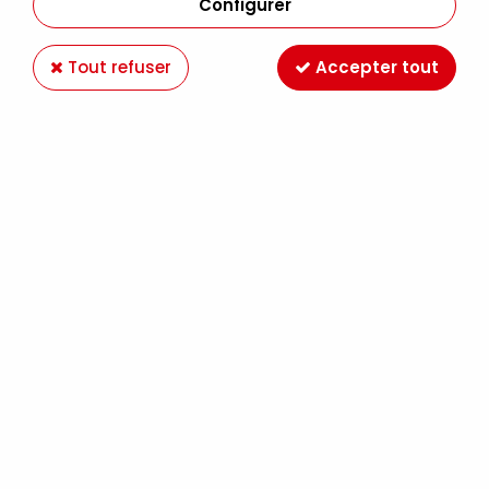
Configurer
Tout refuser
Accepter tout
RUBAN PAILLETTE 6MM OR
Soyez le premier à donner votre avis !
3
,
90
€
TTC