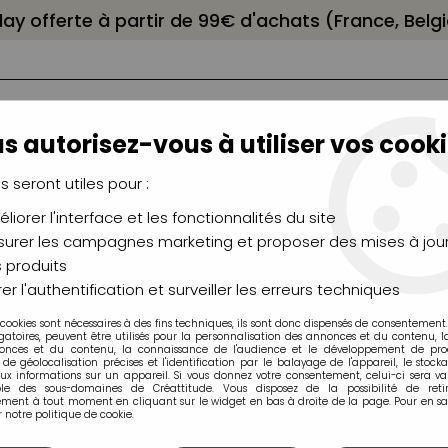
elay offerte à partir de 99€ d'achats (France, Bel
s autorisez-vous à utiliser vos cooki
us seront utiles pour :
liorer l'interface et les fonctionnalités du site
NCEAUX
CHÂSSIS
AÉROGRAPHIE
MODELAG
UTEAUX
CHEVALETS
MODÉLISME
MOULAG
urer les campagnes marketing et proposer des mises à jour
 produits
er l'authentification et surveiller les erreurs techniques
 cookies sont nécessaires à des fins techniques, ils sont donc dispensés de consentement. 
Décorations
gatoires, peuvent être utilisés pour la personnalisation des annonces et du contenu, 
onces et du contenu, la connaissance de l'audience et le développement de produ
de géolocalisation précises et l'identification par le balayage de l'appareil, le stock
aux informations sur un appareil. Si vous donnez votre consentement, celui-ci sera va
ble des sous-domaines de Créattitude. Vous disposez de la possibilité de retir
ment à tout moment en cliquant sur le widget en bas à droite de la page. Pour en sav
 notre politique de cookie.