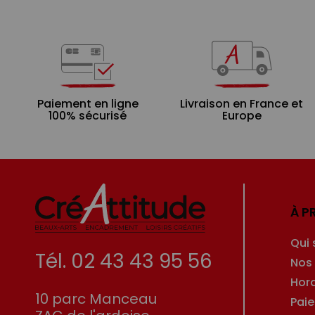
Paiement en ligne
Livraison en France et
100% sécurisé
Europe
À P
Qui
Tél. 02 43 43 95 56
Nos
Hor
10 parc Manceau
Pai