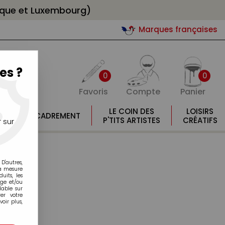
gique et Luxembourg)
Marques françaises
es ?
0
0
Favoris
Compte
Panier
E
LE COIN DES
LOISIRS
ENCADREMENT
E
P'TITS ARTISTES
CRÉATIFS
 sur
D'autres,
la mesure
its, les
age et/ou
lable sur
er votre
oir plus,