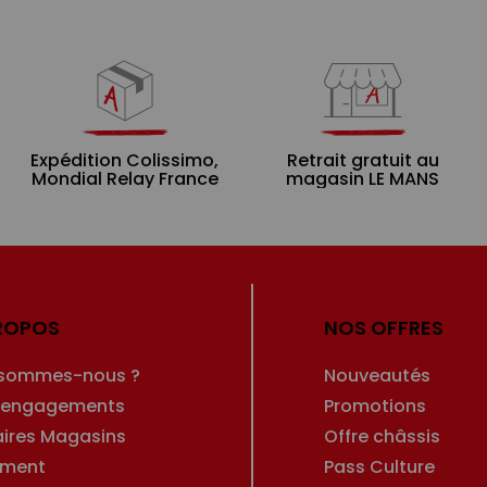
Expédition Colissimo,
Retrait gratuit au
Mondial Relay France
magasin LE MANS
ROPOS
NOS OFFRES
 sommes-nous ?
Nouveautés
 engagements
Promotions
aires Magasins
Offre châssis
ement
Pass Culture