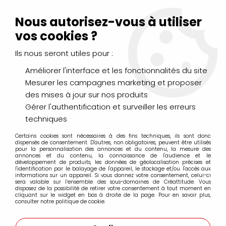
Livraison Mondial Relay offerte à partir de 99€ d'achats
(France, Belgique et Luxembourg)
Nous autorisez-vous à utiliser
Service client
Le Mans
02 43 43 95 56
ou par
mail
vos cookies ?
Ils nous seront utiles pour :
0
Améliorer l'interface et les fonctionnalités du site
Mesurer les campagnes marketing et proposer
Accueil
>
PEINTURES
>
Vernis et Médiums
>
Acrylique
>
MEDIUM
des mises à jour sur nos produits
POUR GLACIS BRILLANT 237ML
Gérer l'authentification et surveiller les erreurs
techniques
Certains cookies sont nécessaires à des fins techniques, ils sont donc
dispensés de consentement. D'autres, non obligatoires, peuvent être utilisés
pour la personnalisation des annonces et du contenu, la mesure des
annonces et du contenu, la connaissance de l'audience et le
développement de produits, les données de géolocalisation précises et
l'identification par le balayage de l'appareil, le stockage et/ou l'accès aux
informations sur un appareil. Si vous donnez votre consentement, celui-ci
sera valable sur l’ensemble des sous-domaines de Créattitude. Vous
disposez de la possibilité de retirer votre consentement à tout moment en
cliquant sur le widget en bas à droite de la page. Pour en savoir plus,
consulter notre politique de cookie.