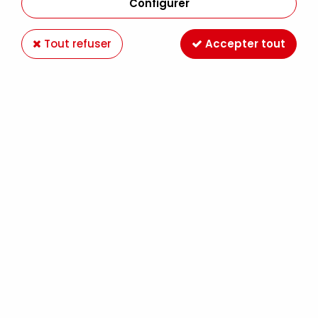
Configurer
Tout refuser
Accepter tout
MEDIUM POUR GLACIS BRILLANT 237ML
Soyez le premier à donner votre avis !
16
,
90
€
TTC