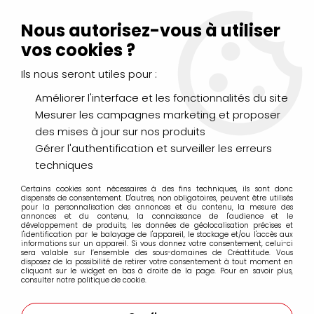
Livraison Mondial Relay offerte à partir de 99€ d'achats
(France, Belgique et Luxembourg)
Nous autorisez-vous à utiliser
Service client
Le Mans
02 43 43 95 56
ou par
mail
vos cookies ?
Ils nous seront utiles pour :
0
Améliorer l'interface et les fonctionnalités du site
Mesurer les campagnes marketing et proposer
Accueil
>
PEINTURES
>
Acrylique
>
Acryliques Extra Fines
>
des mises à jour sur nos produits
Golden Heavy Body Acrylics Extra-Fine
>
ACRYLIQUE EXTRA-
FINE GOLDEN 59ML BLEU PHTALO NUANCE VERTE S4
Gérer l'authentification et surveiller les erreurs
techniques
Certains cookies sont nécessaires à des fins techniques, ils sont donc
dispensés de consentement. D'autres, non obligatoires, peuvent être utilisés
pour la personnalisation des annonces et du contenu, la mesure des
annonces et du contenu, la connaissance de l'audience et le
développement de produits, les données de géolocalisation précises et
l'identification par le balayage de l'appareil, le stockage et/ou l'accès aux
informations sur un appareil. Si vous donnez votre consentement, celui-ci
sera valable sur l’ensemble des sous-domaines de Créattitude. Vous
disposez de la possibilité de retirer votre consentement à tout moment en
cliquant sur le widget en bas à droite de la page. Pour en savoir plus,
consulter notre politique de cookie.