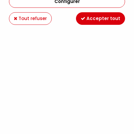
Configurer
Tout refuser
Accepter tout
ACRYLIQUE EXTRA-FINE GOLDEN 59ML BLEU
PHTALO NUANCE VERTE S4
Soyez le premier à donner votre avis !