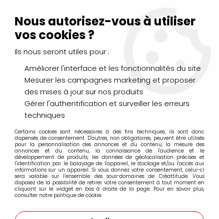
Livraison Mondial Relay offerte à partir de 99€ d'achats
(France, Belgique et Luxembourg)
Nous autorisez-vous à utiliser
Service client
Le Mans
02 43 43 95 56
ou par
mail
vos cookies ?
Ils nous seront utiles pour :
0
Améliorer l'interface et les fonctionnalités du site
Mesurer les campagnes marketing et proposer
Accueil
>
PEINTURES
>
Acrylique
>
Acryliques Extra Fines
>
des mises à jour sur nos produits
Golden Heavy Body Acrylics Extra-Fine
>
ACRYLIQUE EXTRA-
FINE GOLDEN 59ML JAUNE CADMIUM CLAIR S7
Gérer l'authentification et surveiller les erreurs
techniques
Certains cookies sont nécessaires à des fins techniques, ils sont donc
dispensés de consentement. D'autres, non obligatoires, peuvent être utilisés
pour la personnalisation des annonces et du contenu, la mesure des
annonces et du contenu, la connaissance de l'audience et le
développement de produits, les données de géolocalisation précises et
l'identification par le balayage de l'appareil, le stockage et/ou l'accès aux
informations sur un appareil. Si vous donnez votre consentement, celui-ci
sera valable sur l’ensemble des sous-domaines de Créattitude. Vous
disposez de la possibilité de retirer votre consentement à tout moment en
cliquant sur le widget en bas à droite de la page. Pour en savoir plus,
consulter notre politique de cookie.