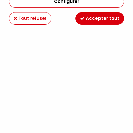
Configurer
Tout refuser
Accepter tout
ACRYLIQUE EXTRA-FINE GOLDEN 59ML JAUNE
CADMIUM CLAIR S7
Soyez le premier à donner votre avis !