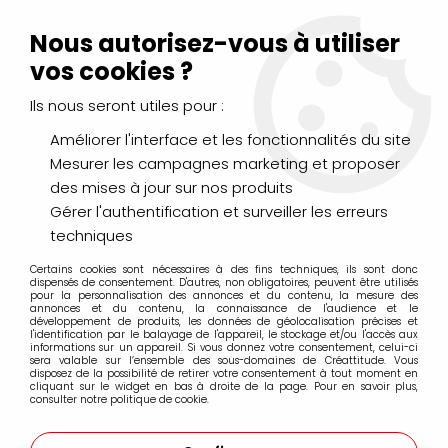
Livraison Mondial Relay offerte à partir de 99€ d'achats
(France, Belgique et Luxembourg)
Nous autorisez-vous à utiliser
Service client
Le Mans
02 43 43 95 56
ou par
mail
vos cookies ?
Ils nous seront utiles pour :
0
Améliorer l'interface et les fonctionnalités du site
Mesurer les campagnes marketing et proposer
Accueil
>
LOISIRS CRÉATIFS
>
Laines et Mercerie créative
>
des mises à jour sur nos produits
Fil, Laine et Coton
>
Pelotes Ricorumi
Gérer l'authentification et surveiller les erreurs
techniques
Pelotes Ricorumi
Certains cookies sont nécessaires à des fins techniques, ils sont donc
dispensés de consentement. D'autres, non obligatoires, peuvent être utilisés
pour la personnalisation des annonces et du contenu, la mesure des
annonces et du contenu, la connaissance de l'audience et le
développement de produits, les données de géolocalisation précises et
l'identification par le balayage de l'appareil, le stockage et/ou l'accès aux
informations sur un appareil. Si vous donnez votre consentement, celui-ci
sera valable sur l’ensemble des sous-domaines de Créattitude. Vous
FIL COTON RICORUMI
disposez de la possibilité de retirer votre consentement à tout moment en
cliquant sur le widget en bas à droite de la page. Pour en savoir plus,
consulter notre politique de cookie.