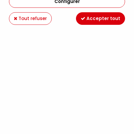
Configurer
Tout refuser
Accepter tout
DMC
COTON NATURA JUST COTTON DMC
PELOTE DE 50G COUL.502
4,90 €