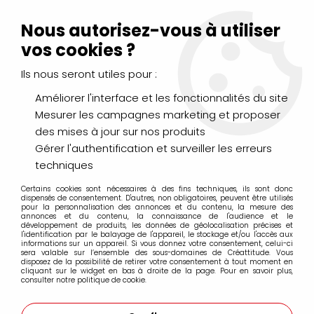
Livraison Mondial Relay offerte à partir de 99€ d'achats
(France, Belgique et Luxembourg)
Nous autorisez-vous à utiliser
Service client
Le Mans
02 43 43 95 56
ou par
mail
vos cookies ?
Ils nous seront utiles pour :
0
Améliorer l'interface et les fonctionnalités du site
Mesurer les campagnes marketing et proposer
Accueil
>
LOISIRS CRÉATIFS
>
Laines et Mercerie créative
>
des mises à jour sur nos produits
Fil, Laine et Coton
>
Coton Natura DMC
Gérer l'authentification et surveiller les erreurs
techniques
Coton Natura DMC
Certains cookies sont nécessaires à des fins techniques, ils sont donc
dispensés de consentement. D'autres, non obligatoires, peuvent être utilisés
pour la personnalisation des annonces et du contenu, la mesure des
annonces et du contenu, la connaissance de l'audience et le
développement de produits, les données de géolocalisation précises et
l'identification par le balayage de l'appareil, le stockage et/ou l'accès aux
informations sur un appareil. Si vous donnez votre consentement, celui-ci
FILTRER
sera valable sur l’ensemble des sous-domaines de Créattitude. Vous
disposez de la possibilité de retirer votre consentement à tout moment en
cliquant sur le widget en bas à droite de la page. Pour en savoir plus,
consulter notre politique de cookie.
27 articles sur
68