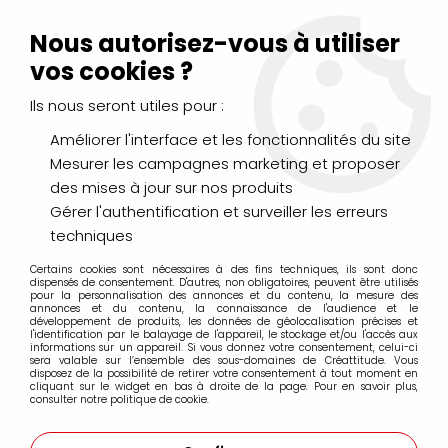
Livraison Mondial Relay offerte à partir de 99€ d'achats
(France, Belgique et Luxembourg)
Nous autorisez-vous à utiliser
Service client
Le Mans
02 43 43 95 56
ou par
mail
vos cookies ?
Ils nous seront utiles pour :
0
Améliorer l'interface et les fonctionnalités du site
Mesurer les campagnes marketing et proposer
Accueil
>
LOISIRS CRÉATIFS
>
Laines et Mercerie créative
>
des mises à jour sur nos produits
Feutrine
>
FEUTRINE A4 NOISETTE
Gérer l'authentification et surveiller les erreurs
techniques
Certains cookies sont nécessaires à des fins techniques, ils sont donc
dispensés de consentement. D'autres, non obligatoires, peuvent être utilisés
pour la personnalisation des annonces et du contenu, la mesure des
annonces et du contenu, la connaissance de l'audience et le
développement de produits, les données de géolocalisation précises et
l'identification par le balayage de l'appareil, le stockage et/ou l'accès aux
informations sur un appareil. Si vous donnez votre consentement, celui-ci
sera valable sur l’ensemble des sous-domaines de Créattitude. Vous
disposez de la possibilité de retirer votre consentement à tout moment en
cliquant sur le widget en bas à droite de la page. Pour en savoir plus,
consulter notre politique de cookie.