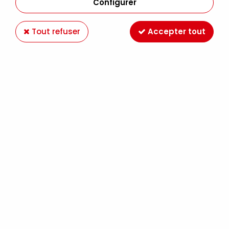
Configurer
Tout refuser
Accepter tout
FEUTRINE A4 NOISETTE
Soyez le premier à donner votre avis !
0
,
75
€
TTC