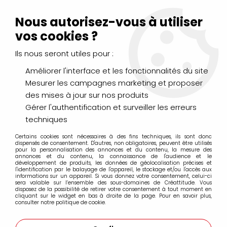
Livraison Mondial Relay offerte à partir de 99€ d'achats
(France, Belgique et Luxembourg)
Nous autorisez-vous à utiliser
Service client
Le Mans
02 43 43 95 56
ou par
mail
vos cookies ?
Ils nous seront utiles pour :
0
Améliorer l'interface et les fonctionnalités du site
Mesurer les campagnes marketing et proposer
Accueil
>
LOISIRS CRÉATIFS
>
Laines et Mercerie créative
>
des mises à jour sur nos produits
Feutrine
>
FEUTRINE A4 CREME
Gérer l'authentification et surveiller les erreurs
techniques
Certains cookies sont nécessaires à des fins techniques, ils sont donc
dispensés de consentement. D'autres, non obligatoires, peuvent être utilisés
pour la personnalisation des annonces et du contenu, la mesure des
annonces et du contenu, la connaissance de l'audience et le
développement de produits, les données de géolocalisation précises et
l'identification par le balayage de l'appareil, le stockage et/ou l'accès aux
informations sur un appareil. Si vous donnez votre consentement, celui-ci
sera valable sur l’ensemble des sous-domaines de Créattitude. Vous
disposez de la possibilité de retirer votre consentement à tout moment en
cliquant sur le widget en bas à droite de la page. Pour en savoir plus,
consulter notre politique de cookie.