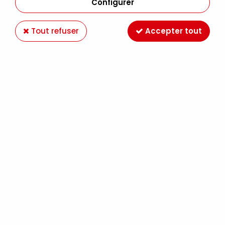
Configurer
Tout refuser
Accepter tout
FEUTRINE A4 CREME
Soyez le premier à donner votre avis !
0
,
75
€
TTC