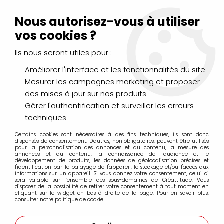
Livraison Mondial Relay offerte à partir de 99€ d'achats
(France, Belgique et Luxembourg)
Nous autorisez-vous à utiliser
Service client
Le Mans
02 43 43 95 56
ou par
mail
vos cookies ?
Ils nous seront utiles pour :
0
Améliorer l'interface et les fonctionnalités du site
Mesurer les campagnes marketing et proposer
Accueil
>
LOISIRS CRÉATIFS
>
Laines et Mercerie créative
>
des mises à jour sur nos produits
Feutrine
>
FEUTRINE A4 TURQUOISE
Gérer l'authentification et surveiller les erreurs
techniques
Certains cookies sont nécessaires à des fins techniques, ils sont donc
dispensés de consentement. D'autres, non obligatoires, peuvent être utilisés
pour la personnalisation des annonces et du contenu, la mesure des
annonces et du contenu, la connaissance de l'audience et le
développement de produits, les données de géolocalisation précises et
l'identification par le balayage de l'appareil, le stockage et/ou l'accès aux
informations sur un appareil. Si vous donnez votre consentement, celui-ci
sera valable sur l’ensemble des sous-domaines de Créattitude. Vous
disposez de la possibilité de retirer votre consentement à tout moment en
cliquant sur le widget en bas à droite de la page. Pour en savoir plus,
consulter notre politique de cookie.