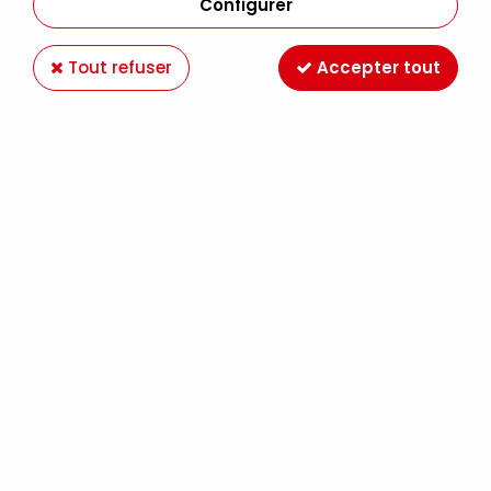
Configurer
Tout refuser
Accepter tout
FEUTRINE A4 TURQUOISE
Soyez le premier à donner votre avis !
0
,
75
€
TTC