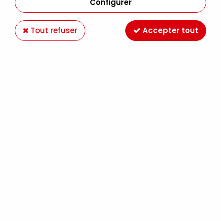
Configurer
Tout refuser
Accepter tout
FEUTRINE A4 GRIS
Soyez le premier à donner votre avis !
0
,
75
€
TTC