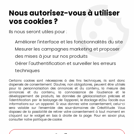
Livraison Mondial Relay offerte à partir de 99€ d'achats
(France, Belgique et Luxembourg)
Nous autorisez-vous à utiliser
Service client
Le Mans
02 43 43 95 56
ou par
mail
vos cookies ?
Ils nous seront utiles pour :
0
Améliorer l'interface et les fonctionnalités du site
Mesurer les campagnes marketing et proposer
Accueil
>
LOISIRS CRÉATIFS
>
Laines et Mercerie créative
>
des mises à jour sur nos produits
Feutrine
>
FEUTRINE A4 GRIS
Gérer l'authentification et surveiller les erreurs
techniques
Certains cookies sont nécessaires à des fins techniques, ils sont donc
dispensés de consentement. D'autres, non obligatoires, peuvent être utilisés
pour la personnalisation des annonces et du contenu, la mesure des
annonces et du contenu, la connaissance de l'audience et le
développement de produits, les données de géolocalisation précises et
l'identification par le balayage de l'appareil, le stockage et/ou l'accès aux
informations sur un appareil. Si vous donnez votre consentement, celui-ci
sera valable sur l’ensemble des sous-domaines de Créattitude. Vous
disposez de la possibilité de retirer votre consentement à tout moment en
cliquant sur le widget en bas à droite de la page. Pour en savoir plus,
consulter notre politique de cookie.