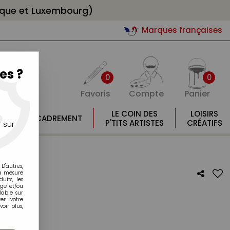
gique et Luxembourg)
Marques françaises
es ?
0
0
Favoris
Compte
Panier
E
LE COIN DES
LOISIRS
ENCADREMENT
E
P'TITS ARTISTES
CRÉATIFS
 sur
D'autres,
la mesure
its, les
age et/ou
lable sur
er votre
AIR
oir plus,
otre avis !