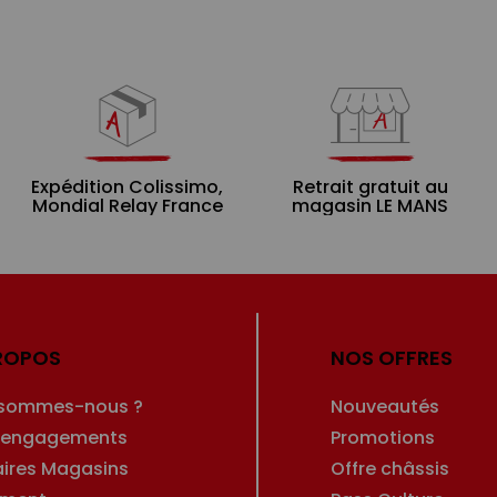
Expédition Colissimo,
Retrait gratuit au
Mondial Relay France
magasin LE MANS
ROPOS
NOS OFFRES
 sommes-nous ?
Nouveautés
 engagements
Promotions
aires Magasins
Offre châssis