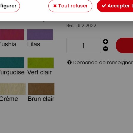
figurer
Tout refuser
Accepter 
0
,
75
€
TTC
Réf. :
61212622
Demande de renseigne