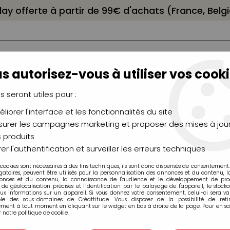
elay offerte à partir de 99€ d'achats (France, Bel
s autorisez-vous à utiliser vos cooki
us seront utiles pour :
liorer l'interface et les fonctionnalités du site
NCEAUX
CHÂSSIS
AÉROGRAPHIE
MODELAG
UTEAUX
CHEVALETS
MODÉLISME
MOULAG
urer les campagnes marketing et proposer des mises à jour
 produits
utrine
>
FEUTRINE A4 CHAIR
er l'authentification et surveiller les erreurs techniques
 cookies sont nécessaires à des fins techniques, ils sont donc dispensés de consentement. 
gatoires, peuvent être utilisés pour la personnalisation des annonces et du contenu, 
onces et du contenu, la connaissance de l'audience et le développement de produ
de géolocalisation précises et l'identification par le balayage de l'appareil, le stock
aux informations sur un appareil. Si vous donnez votre consentement, celui-ci sera va
ble des sous-domaines de Créattitude. Vous disposez de la possibilité de retir
FEUTRINE A4 CH
ment à tout moment en cliquant sur le widget en bas à droite de la page. Pour en sav
 notre politique de cookie.
Soyez le premier à donner v