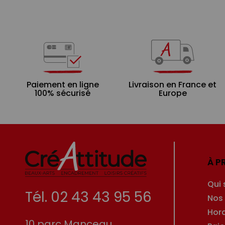
Paiement en ligne
Livraison en France et
100% sécurisé
Europe
À P
Qui
Tél. 02 43 43 95 56
Nos
Hor
10 parc Manceau