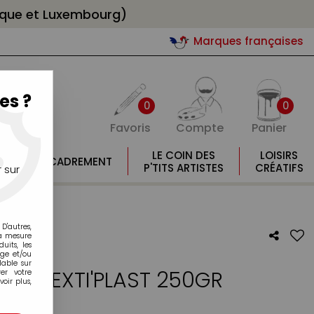
gique et Luxembourg)
Marques françaises
es ?
0
0
Favoris
Compte
Panier
E
LE COIN DES
LOISIRS
ENCADREMENT
E
P'TITS ARTISTES
CRÉATIFS
 sur
D'autres,
la mesure
its, les
age et/ou
lable sur
IANT TEXTI'PLAST 250GR
er votre
oir plus,
otre avis !