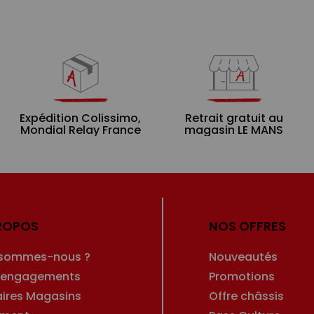
Expédition Colissimo,
Retrait gratuit au
Mondial Relay France
magasin LE MANS
ROPOS
NOS OFFRES
 sommes-nous ?
Nouveautés
 engagements
Promotions
aires Magasins
Offre châssis