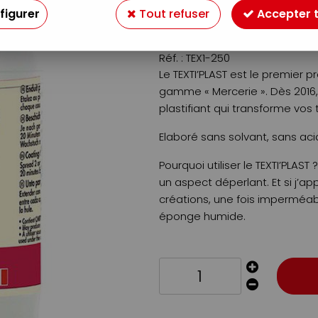
figurer
Tout refuser
Accepter 
9
,
90
€
TTC
Réf. :
TEX1-250
Le TEXTI’PLAST est le premier 
gamme « Mercerie ». Dès 2016, l
plastifiant qui transforme vos t
Elaboré sans solvant, sans aci
Pourquoi utiliser le TEXTI’PLAST
un aspect déperlant. Et si j’ap
créations, une fois imperméab
éponge humide.