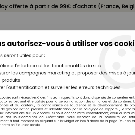
elay offerte à partir de 99€ d'achats (France, Bel
s autorisez-vous à utiliser vos cooki
us seront utiles pour :
liorer l'interface et les fonctionnalités du site
NCEAUX
CHÂSSIS
AÉROGRAPHIE
MODELAG
UTEAUX
CHEVALETS
MODÉLISME
MOULAG
urer les campagnes marketing et proposer des mises à jour
 produits
 PLASTIFIANT TEXTI'PLAST 250GR
er l'authentification et surveiller les erreurs techniques
 cookies sont nécessaires à des fins techniques, ils sont donc dispensés de consentement. 
gatoires, peuvent être utilisés pour la personnalisation des annonces et du contenu, 
onces et du contenu, la connaissance de l'audience et le développement de produ
de géolocalisation précises et l'identification par le balayage de l'appareil, le stock
aux informations sur un appareil. Si vous donnez votre consentement, celui-ci sera va
ENDUIT PLASTIF
ble des sous-domaines de Créattitude. Vous disposez de la possibilité de retir
ment à tout moment en cliquant sur le widget en bas à droite de la page. Pour en sav
 notre politique de cookie.
Soyez le premier à donner v