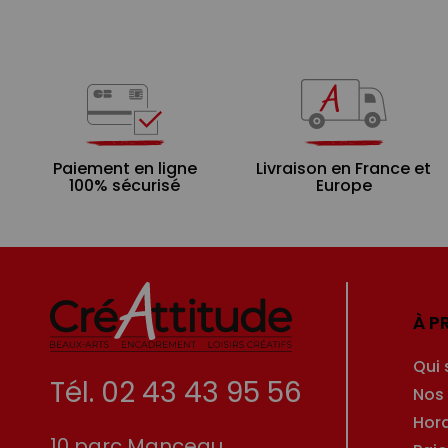
Paiement en ligne
Livraison en France et
100% sécurisé
Europe
À P
Qui
Tél. 02 43 43 95 56
Nos
Hor
10 parc Manceau