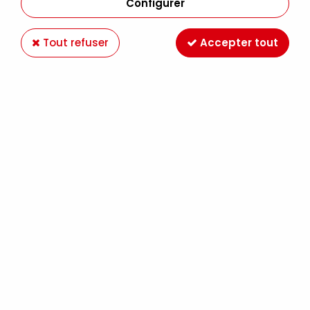
Configurer
Tout refuser
Accepter tout
LAINE DE MOUTON 50 G OLIVE
Soyez le premier à donner votre avis !
4
,
69
€
TTC