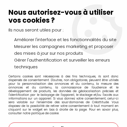
Livraison Mondial Relay offerte à partir de 99€ d'achats
(France, Belgique et Luxembourg)
Nous autorisez-vous à utiliser
Service client
Le Mans
02 43 43 95 56
ou par
mail
vos cookies ?
Ils nous seront utiles pour :
0
Améliorer l'interface et les fonctionnalités du site
Mesurer les campagnes marketing et proposer
Accueil
>
LOISIRS CRÉATIFS
>
Laines et Mercerie créative
>
des mises à jour sur nos produits
Fil, Laine et Coton
>
Laine de mouton
>
LAINE DE MOUTON 50 G
OLIVE
Gérer l'authentification et surveiller les erreurs
techniques
Certains cookies sont nécessaires à des fins techniques, ils sont donc
dispensés de consentement. D'autres, non obligatoires, peuvent être utilisés
pour la personnalisation des annonces et du contenu, la mesure des
annonces et du contenu, la connaissance de l'audience et le
développement de produits, les données de géolocalisation précises et
l'identification par le balayage de l'appareil, le stockage et/ou l'accès aux
informations sur un appareil. Si vous donnez votre consentement, celui-ci
sera valable sur l’ensemble des sous-domaines de Créattitude. Vous
disposez de la possibilité de retirer votre consentement à tout moment en
cliquant sur le widget en bas à droite de la page. Pour en savoir plus,
consulter notre politique de cookie.