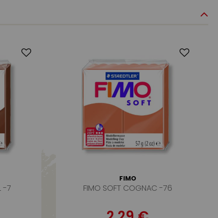
FIMO
 -7
FIMO SOFT COGNAC -76
2,29 €