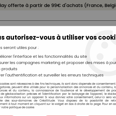
elay offerte à partir de 99€ d'achats (France, Bel
s autorisez-vous à utiliser vos cooki
us seront utiles pour :
liorer l'interface et les fonctionnalités du site
NCEAUX
CHÂSSIS
AÉROGRAPHIE
MODELAG
UTEAUX
CHEVALETS
MODÉLISME
MOULAG
urer les campagnes marketing et proposer des mises à jour
 produits
FT BLANC -0
er l'authentification et surveiller les erreurs techniques
 cookies sont nécessaires à des fins techniques, ils sont donc dispensés de consentement. 
gatoires, peuvent être utilisés pour la personnalisation des annonces et du contenu, 
onces et du contenu, la connaissance de l'audience et le développement de produ
de géolocalisation précises et l'identification par le balayage de l'appareil, le stock
aux informations sur un appareil. Si vous donnez votre consentement, celui-ci sera va
ble des sous-domaines de Créattitude. Vous disposez de la possibilité de retir
ment à tout moment en cliquant sur le widget en bas à droite de la page. Pour en sav
FIMO SOFT BLA
 notre politique de cookie.