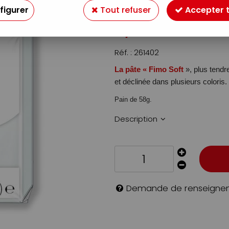
Soyez le premier à donner v
figurer
Tout refuser
Accepter 
2
,
29
€
TTC
Réf. :
261402
La pâte « Fimo Soft
», plus tendr
et déclinée dans plusieurs coloris.
Pain de 58g.
Description
Demande de renseigne