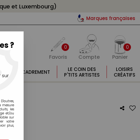
gique et Luxembourg)
Marques françaises
es ?
0
0
Favoris
Compte
Panier
E
LE COIN DES
LOISIRS
ENCADREMENT
E
P'TITS ARTISTES
CRÉATIFS
 sur
D'autres,
la mesure
its, les
age et/ou
lable sur
er votre
oir plus,
NC -0