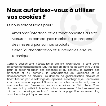
Livraison Mondial Relay offerte à partir de 99€ d'achats
(France, Belgique et Luxembourg)
Nous autorisez-vous à utiliser
Service client
Le Mans
02 43 43 95 56
ou par
mail
vos cookies ?
Ils nous seront utiles pour :
0
Améliorer l'interface et les fonctionnalités du site
Mesurer les campagnes marketing et proposer
Accueil
>
DESSIN & ARTS GRAPHIQUES
>
Outils et accessoires
>
des mises à jour sur nos produits
Sacs, cartons à dessins et porte documents
Gérer l'authentification et surveiller les erreurs
techniques
Sacs, cartons à dessins et porte
documents
Certains cookies sont nécessaires à des fins techniques, ils sont donc
dispensés de consentement. D'autres, non obligatoires, peuvent être utilisés
pour la personnalisation des annonces et du contenu, la mesure des
annonces et du contenu, la connaissance de l'audience et le
développement de produits, les données de géolocalisation précises et
l'identification par le balayage de l'appareil, le stockage et/ou l'accès aux
informations sur un appareil. Si vous donnez votre consentement, celui-ci
sera valable sur l’ensemble des sous-domaines de Créattitude. Vous
FILTRER
disposez de la possibilité de retirer votre consentement à tout moment en
cliquant sur le widget en bas à droite de la page. Pour en savoir plus,
consulter notre politique de cookie.