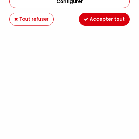
25 articles sur
25
Configurer
Tout refuser
Accepter tout
POCHETTE DE PRESENTATION (20
pochettes fixes en polypropylène)
4,49 €
À partir de