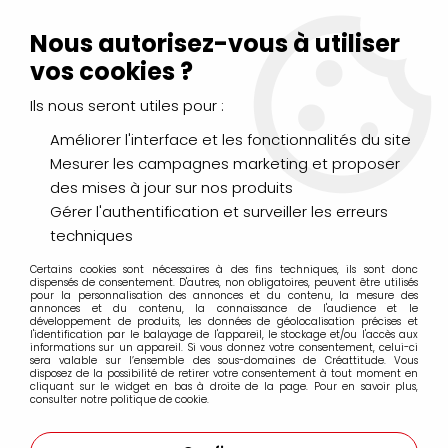
Livraison Mondial Relay offerte à partir de 99€ d'achats
(France, Belgique et Luxembourg)
Nous autorisez-vous à utiliser
Service client
Le Mans
02 43 43 95 56
ou par
mail
vos cookies ?
Ils nous seront utiles pour :
0
Améliorer l'interface et les fonctionnalités du site
Mesurer les campagnes marketing et proposer
Accueil
>
DESSIN & ARTS GRAPHIQUES
>
Outils et accessoires
>
des mises à jour sur nos produits
Gommes
Gérer l'authentification et surveiller les erreurs
techniques
Gommes
Certains cookies sont nécessaires à des fins techniques, ils sont donc
dispensés de consentement. D'autres, non obligatoires, peuvent être utilisés
pour la personnalisation des annonces et du contenu, la mesure des
annonces et du contenu, la connaissance de l'audience et le
développement de produits, les données de géolocalisation précises et
l'identification par le balayage de l'appareil, le stockage et/ou l'accès aux
informations sur un appareil. Si vous donnez votre consentement, celui-ci
FILTRER
sera valable sur l’ensemble des sous-domaines de Créattitude. Vous
disposez de la possibilité de retirer votre consentement à tout moment en
cliquant sur le widget en bas à droite de la page. Pour en savoir plus,
consulter notre politique de cookie.
27 articles sur
42