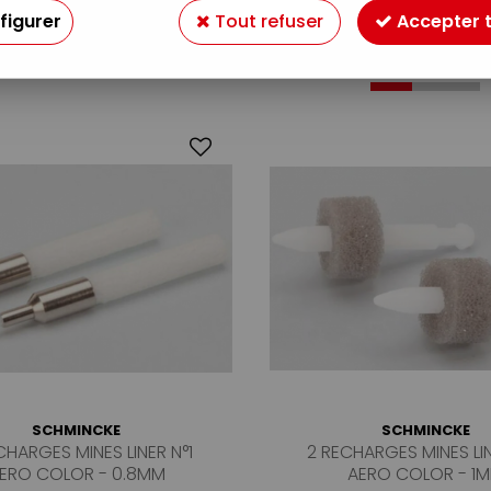
figurer
Tout refuser
Accepter 
27 articles sur
7
SCHMINCKE
SCHMINCKE
CHARGES MINES LINER N°1
2 RECHARGES MINES LI
ERO COLOR - 0.8MM
AERO COLOR - 1