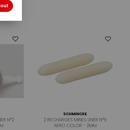
tout
2
SCHMINCKE
NER N°2
2 RECHARGES MINES LINER N°5
MM
AERO COLOR - 2MM