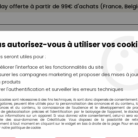
elay offerte à partir de 99€ d'achats (France, Bel
s autorisez-vous à utiliser vos cooki
us seront utiles pour :
liorer l'interface et les fonctionnalités du site
NCEAUX
CHÂSSIS
AÉROGRAPHIE
MODELAG
UTEAUX
CHEVALETS
MODÉLISME
MOULAG
urer les campagnes marketing et proposer des mises à jour
 produits
ie
>
Encre Acrylique Extra-Fine AEROCOLOR SCHMINCK
er l'authentification et surveiller les erreurs techniques
 cookies sont nécessaires à des fins techniques, ils sont donc dispensés de consentement. 
rylique Extra-Fine AEROCOLOR
gatoires, peuvent être utilisés pour la personnalisation des annonces et du contenu, 
onces et du contenu, la connaissance de l'audience et le développement de produ
de géolocalisation précises et l'identification par le balayage de l'appareil, le stock
aux informations sur un appareil. Si vous donnez votre consentement, celui-ci sera va
ble des sous-domaines de Créattitude. Vous disposez de la possibilité de retir
ment à tout moment en cliquant sur le widget en bas à droite de la page. Pour en sav
 notre politique de cookie.