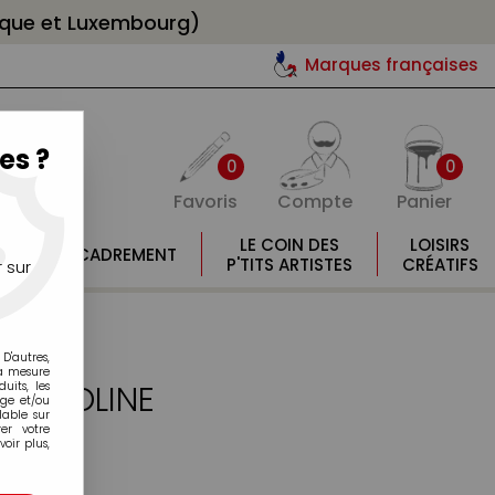
gique et Luxembourg)
Marques françaises
es ?
0
0
Favoris
Compte
Panier
E
LE COIN DES
LOISIRS
ENCADREMENT
E
P'TITS ARTISTES
CRÉATIFS
 sur
D'autres,
la mesure
le ECOLINE
its, les
age et/ou
lable sur
er votre
oir plus,