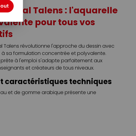
tout
e Royal Talens : l'aquarelle
valente pour tous vos
tifs
al Talens révolutionne l'approche du dessin avec
e à sa formulation concentrée et polyvalente.
e prête à l'emploi s'adapte parfaitement aux
nseignants et créateurs de tous niveaux.
t caractéristiques techniques
'eau et de gomme arabique présente une
 qui garantit des résultats professionnels. Sa
l'eau vous permet d'ajuster l'intensité selon vos
chage rapide en couches uniformes facilite les
echniques mixtes.
t techniques d'utilisation