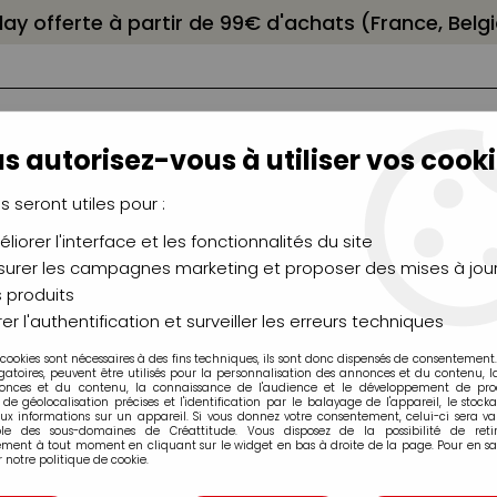
elay offerte à partir de 99€ d'achats (France, Bel
s autorisez-vous à utiliser vos cooki
us seront utiles pour :
liorer l'interface et les fonctionnalités du site
NCEAUX
CHÂSSIS
AÉROGRAPHIE
MODELAG
UTEAUX
CHEVALETS
MODÉLISME
MOULAG
urer les campagnes marketing et proposer des mises à jour
 produits
ie
>
Encre Aquarelle ECOLINE
er l'authentification et surveiller les erreurs techniques
 cookies sont nécessaires à des fins techniques, ils sont donc dispensés de consentement. 
gatoires, peuvent être utilisés pour la personnalisation des annonces et du contenu, 
Encre Aquarel
onces et du contenu, la connaissance de l'audience et le développement de produ
de géolocalisation précises et l'identification par le balayage de l'appareil, le stock
aux informations sur un appareil. Si vous donnez votre consentement, celui-ci sera va
4,59 €
ble des sous-domaines de Créattitude. Vous disposez de la possibilité de retir
ment à tout moment en cliquant sur le widget en bas à droite de la page. Pour en sav
Dès
TTC
 notre politique de cookie.