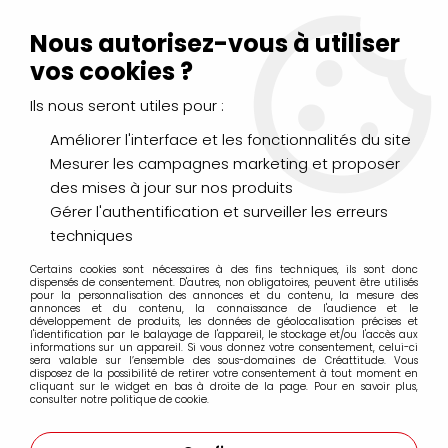
Livraison Mondial Relay offerte à partir de 99€ d'achats
(France, Belgique et Luxembourg)
Nous autorisez-vous à utiliser
Service client
Le Mans
02 43 43 95 56
ou par
mail
vos cookies ?
Ils nous seront utiles pour :
0
Améliorer l'interface et les fonctionnalités du site
Mesurer les campagnes marketing et proposer
Accueil
>
DESSIN & ARTS GRAPHIQUES
>
des mises à jour sur nos produits
Crayons graphite, fusains, sépia, sanguine...
>
Crayons Graphite Aquarelle Faber Castell
Gérer l'authentification et surveiller les erreurs
techniques
Crayons Graphite Aquarelle Faber Castell
Certains cookies sont nécessaires à des fins techniques, ils sont donc
dispensés de consentement. D'autres, non obligatoires, peuvent être utilisés
pour la personnalisation des annonces et du contenu, la mesure des
annonces et du contenu, la connaissance de l'audience et le
développement de produits, les données de géolocalisation précises et
l'identification par le balayage de l'appareil, le stockage et/ou l'accès aux
informations sur un appareil. Si vous donnez votre consentement, celui-ci
sera valable sur l’ensemble des sous-domaines de Créattitude. Vous
FILTRER
disposez de la possibilité de retirer votre consentement à tout moment en
cliquant sur le widget en bas à droite de la page. Pour en savoir plus,
consulter notre politique de cookie.
5 articles sur
5