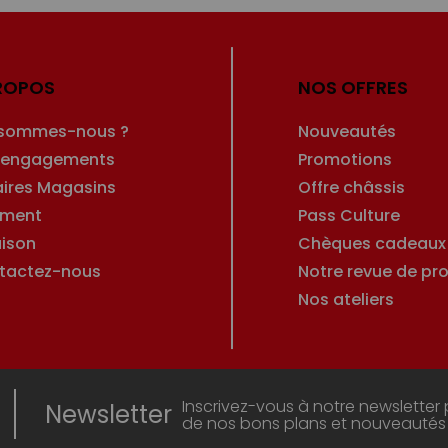
ROPOS
NOS OFFRES
 sommes-nous ?
Nouveautés
 engagements
Promotions
aires Magasins
Offre châssis
ement
Pass Culture
aison
Chèques cadeaux
tactez-nous
Notre revue de pro
Nos ateliers
Inscrivez-vous à notre newsletter 
Newsletter
de nos bons plans et nouveautés