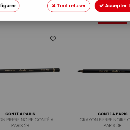
figurer
Tout refuser
Accepter 
15 articles sur
15
CONTÉ À PARIS
CONTÉ À PARIS
N PIERRE NOIRE CONTÉ A
CRAYON PIERRE NOIRE 
PARIS 2B
PARIS 3B