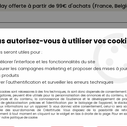
elay offerte à partir de 99€ d'achats (France, Bel
s autorisez-vous à utiliser vos cooki
us seront utiles pour :
liorer l'interface et les fonctionnalités du site
NCEAUX
CHÂSSIS
AÉROGRAPHIE
MODELAG
UTEAUX
CHEVALETS
MODÉLISME
MOULAG
urer les campagnes marketing et proposer des mises à jour
 produits
ains, sépia, sanguine...
>
Crayons Fusain, Carbone et Pierre N
er l'authentification et surveiller les erreurs techniques
 cookies sont nécessaires à des fins techniques, ils sont donc dispensés de consentement. 
ain, Carbone et Pierre Noire C
gatoires, peuvent être utilisés pour la personnalisation des annonces et du contenu, 
onces et du contenu, la connaissance de l'audience et le développement de produ
de géolocalisation précises et l'identification par le balayage de l'appareil, le stock
aux informations sur un appareil. Si vous donnez votre consentement, celui-ci sera va
ble des sous-domaines de Créattitude. Vous disposez de la possibilité de retir
ment à tout moment en cliquant sur le widget en bas à droite de la page. Pour en sav
 notre politique de cookie.