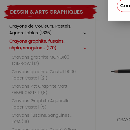
Con
DESSIN & ARTS GRAPHIQUES
Crayons de Couleurs, Pastels,
Aquarellables (1836)
Crayons graphite, fusains,
sépia, sanguine... (170)
Crayons graphite MONO100
TOMBOW (17)
Crayons graphite Castell 9000
Faber Castell (21)
Crayons Pitt Graphite Matt
FABER CASTELL (8)
Crayons Graphite Aquarelle
Faber Castell (5)
Crayons Fusains, Sanguines...
CRAYO
LYRA (16)
Crayons graphite Conté à Paris