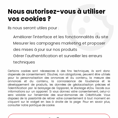
Livraison Mondial Relay offerte à partir de 99€ d'achats
(France, Belgique et Luxembourg)
Nous autorisez-vous à utiliser
Service client
Le Mans
02 43 43 95 56
ou par
mail
vos cookies ?
Ils nous seront utiles pour :
0
Améliorer l'interface et les fonctionnalités du site
Mesurer les campagnes marketing et proposer
Accueil
>
CHÂSSIS, CHEVALETS & RANGEMENTS
>
des mises à jour sur nos produits
Chassis Coton
>
Chassis 3D Winsor et Newton
Gérer l'authentification et surveiller les erreurs
techniques
Chassis 3D Winsor et Newton
Certains cookies sont nécessaires à des fins techniques, ils sont donc
dispensés de consentement. D'autres, non obligatoires, peuvent être utilisés
pour la personnalisation des annonces et du contenu, la mesure des
annonces et du contenu, la connaissance de l'audience et le
Châssis en Bois d'épicéa ; Poids de la toile coton
développement de produits, les données de géolocalisation précises et
l'identification par le balayage de l'appareil, le stockage et/ou l'accès aux
enduite : 350g/m2 ; Tendu manuellement ;
informations sur un appareil. Si vous donnez votre consentement, celui-ci
sera valable sur l’ensemble des sous-domaines de Créattitude. Vous
Enduction au Gesso fortement pigmenté ; Clés
disposez de la possibilité de retirer votre consentement à tout moment en
en bois ; Toile agrafée au dos et grain moyen.
cliquant sur le widget en bas à droite de la page. Pour en savoir plus,
consulter notre politique de cookie.
Epaisseur du Châssis : 3.5cm.