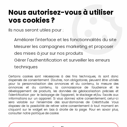
Livraison Mondial Relay offerte à partir de 99€ d'achats
(France, Belgique et Luxembourg)
Nous autorisez-vous à utiliser
Service client
Le Mans
02 43 43 95 56
ou par
mail
vos cookies ?
Ils nous seront utiles pour :
0
Améliorer l'interface et les fonctionnalités du site
Mesurer les campagnes marketing et proposer
Accueil
>
CHÂSSIS, CHEVALETS & RANGEMENTS
>
des mises à jour sur nos produits
Chassis Coton
>
Chassis 3D Winsor et Newton
>
CHASSIS
COTON 3D 20x20CM WINSOR ET NEWTON
Gérer l'authentification et surveiller les erreurs
techniques
Certains cookies sont nécessaires à des fins techniques, ils sont donc
dispensés de consentement. D'autres, non obligatoires, peuvent être utilisés
pour la personnalisation des annonces et du contenu, la mesure des
annonces et du contenu, la connaissance de l'audience et le
développement de produits, les données de géolocalisation précises et
l'identification par le balayage de l'appareil, le stockage et/ou l'accès aux
informations sur un appareil. Si vous donnez votre consentement, celui-ci
sera valable sur l’ensemble des sous-domaines de Créattitude. Vous
disposez de la possibilité de retirer votre consentement à tout moment en
cliquant sur le widget en bas à droite de la page. Pour en savoir plus,
consulter notre politique de cookie.