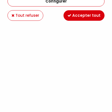
Configurer
Tout refuser
Accepter tout
CHASSIS COTON 3D 20x20CM WINSOR ET
NEWTON
Soyez le premier à donner votre avis !