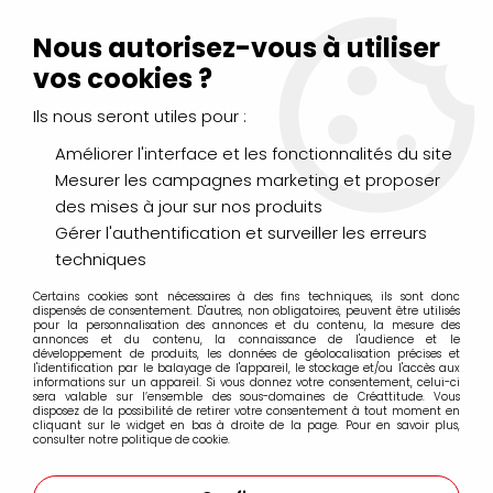
Livraison Mondial Relay offerte à partir de 99€ d'achats
(France, Belgique et Luxembourg)
Nous autorisez-vous à utiliser
Service client
Le Mans
02 43 43 95 56
ou par
mail
vos cookies ?
Ils nous seront utiles pour :
0
Améliorer l'interface et les fonctionnalités du site
Mesurer les campagnes marketing et proposer
Accueil
>
CHÂSSIS, CHEVALETS & RANGEMENTS
>
Chevalets
des mises à jour sur nos produits
Gérer l'authentification et surveiller les erreurs
Chevalets
techniques
Certains cookies sont nécessaires à des fins techniques, ils sont donc
dispensés de consentement. D'autres, non obligatoires, peuvent être utilisés
pour la personnalisation des annonces et du contenu, la mesure des
annonces et du contenu, la connaissance de l'audience et le
développement de produits, les données de géolocalisation précises et
l'identification par le balayage de l'appareil, le stockage et/ou l'accès aux
FILTRER
informations sur un appareil. Si vous donnez votre consentement, celui-ci
sera valable sur l’ensemble des sous-domaines de Créattitude. Vous
disposez de la possibilité de retirer votre consentement à tout moment en
cliquant sur le widget en bas à droite de la page. Pour en savoir plus,
consulter notre politique de cookie.
11 articles sur
11