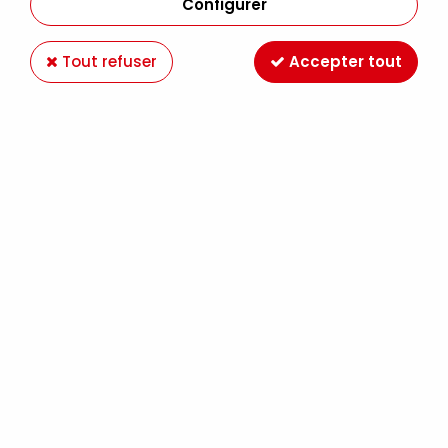
Configurer
Tout refuser
Accepter tout
AEROCOLOR METALLIC OR BRILLANT
Soyez le premier à donner votre avis !
12
,
49
€
TTC