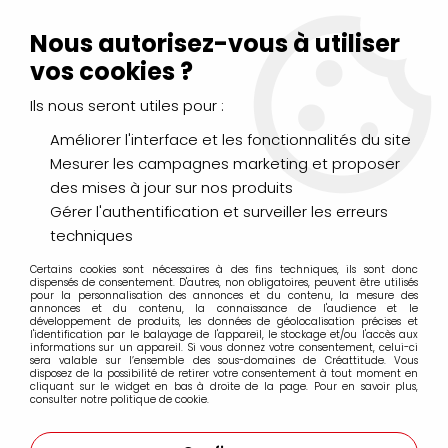
Livraison Mondial Relay offerte à partir de 99€ d'achats
(France, Belgique et Luxembourg)
Nous autorisez-vous à utiliser
Service client
Le Mans
02 43 43 95 56
ou par
mail
vos cookies ?
Ils nous seront utiles pour :
0
Améliorer l'interface et les fonctionnalités du site
Mesurer les campagnes marketing et proposer
Accueil
>
DESSIN & ARTS GRAPHIQUES
>
Encres et Calligraphie
des mises à jour sur nos produits
>
Encre Acrylique Extra-Fine AEROCOLOR SCHMINCK
>
AEROCOLOR METALLIC OR BRILLANT
Gérer l'authentification et surveiller les erreurs
techniques
Certains cookies sont nécessaires à des fins techniques, ils sont donc
dispensés de consentement. D'autres, non obligatoires, peuvent être utilisés
pour la personnalisation des annonces et du contenu, la mesure des
annonces et du contenu, la connaissance de l'audience et le
développement de produits, les données de géolocalisation précises et
l'identification par le balayage de l'appareil, le stockage et/ou l'accès aux
informations sur un appareil. Si vous donnez votre consentement, celui-ci
sera valable sur l’ensemble des sous-domaines de Créattitude. Vous
disposez de la possibilité de retirer votre consentement à tout moment en
cliquant sur le widget en bas à droite de la page. Pour en savoir plus,
consulter notre politique de cookie.