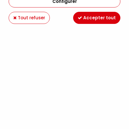
Configurer
Tout refuser
Accepter tout
AEROCOLOR BLEU DE PRUSSE
Soyez le premier à donner votre avis !
8
,
99
€
TTC