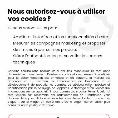
Livraison Mondial Relay offerte à partir de 99€ d'achats
(France, Belgique et Luxembourg)
Nous autorisez-vous à utiliser
Service client
Le Mans
02 43 43 95 56
ou par
mail
vos cookies ?
Ils nous seront utiles pour :
0
Améliorer l'interface et les fonctionnalités du site
Mesurer les campagnes marketing et proposer
Accueil
>
DESSIN & ARTS GRAPHIQUES
>
Encres et Calligraphie
des mises à jour sur nos produits
>
Encre Acrylique Extra-Fine AEROCOLOR SCHMINCK
>
AEROCOLOR BLEU DE PRUSSE
Gérer l'authentification et surveiller les erreurs
techniques
Certains cookies sont nécessaires à des fins techniques, ils sont donc
dispensés de consentement. D'autres, non obligatoires, peuvent être utilisés
pour la personnalisation des annonces et du contenu, la mesure des
annonces et du contenu, la connaissance de l'audience et le
développement de produits, les données de géolocalisation précises et
l'identification par le balayage de l'appareil, le stockage et/ou l'accès aux
informations sur un appareil. Si vous donnez votre consentement, celui-ci
sera valable sur l’ensemble des sous-domaines de Créattitude. Vous
disposez de la possibilité de retirer votre consentement à tout moment en
cliquant sur le widget en bas à droite de la page. Pour en savoir plus,
consulter notre politique de cookie.