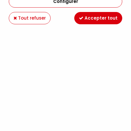
Configurer
Tout refuser
Accepter tout
AERORETARDER RETARDATEUR DE SECHAGE
Soyez le premier à donner votre avis !
7
,
50
€
TTC