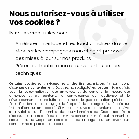
Livraison Mondial Relay offerte à partir de 99€ d'achats
(France, Belgique et Luxembourg)
Nous autorisez-vous à utiliser
Service client
Le Mans
02 43 43 95 56
ou par
mail
vos cookies ?
Ils nous seront utiles pour :
0
Améliorer l'interface et les fonctionnalités du site
Mesurer les campagnes marketing et proposer
Accueil
>
>
AERORETARDER RETARDATEUR DE SECHAGE
des mises à jour sur nos produits
Gérer l'authentification et surveiller les erreurs
techniques
Certains cookies sont nécessaires à des fins techniques, ils sont donc
dispensés de consentement. D'autres, non obligatoires, peuvent être utilisés
pour la personnalisation des annonces et du contenu, la mesure des
annonces et du contenu, la connaissance de l'audience et le
développement de produits, les données de géolocalisation précises et
l'identification par le balayage de l'appareil, le stockage et/ou l'accès aux
informations sur un appareil. Si vous donnez votre consentement, celui-ci
sera valable sur l’ensemble des sous-domaines de Créattitude. Vous
disposez de la possibilité de retirer votre consentement à tout moment en
cliquant sur le widget en bas à droite de la page. Pour en savoir plus,
consulter notre politique de cookie.